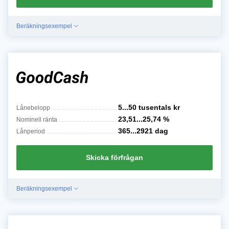
Beräkningsexempel
5...50 tusentals
kr
Lånebelopp
23,51...25,74
%
Nominell ränta
365...2921
dag
Lånperiod
Skicka förfrågan
Beräkningsexempel