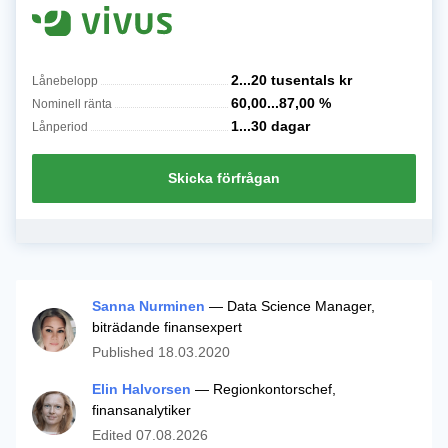
2...20 tusentals
kr
Lånebelopp
60,00...87,00
%
Nominell ränta
1...30
dagar
Lånperiod
Skicka förfrågan
Sanna Nurminen
— Data Science Manager,
biträdande finansexpert
Published
18.03.2020
Elin Halvorsen
— Regionkontorschef,
finansanalytiker
Edited
07.08.2026