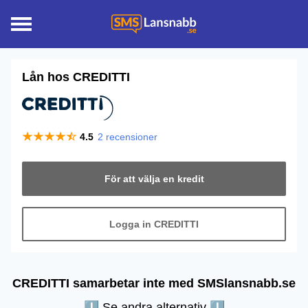
Lån hos
CREDITTI
4.5
2
recensioner
För att välja en kredit
Logga in CREDITTI
CREDITTI samarbetar inte med SMSlansnabb.se
⬇︎ Se andra alternativ ⬇