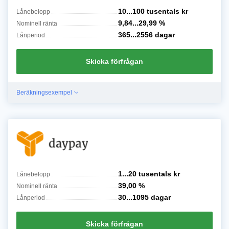
10...100 tusentals
kr
Lånebelopp
9,84...29,99
%
Nominell ränta
365...2556
dagar
Lånperiod
Skicka förfrågan
Beräkningsexempel
1...20 tusentals
kr
Lånebelopp
39,00
%
Nominell ränta
30...1095
dagar
Lånperiod
Skicka förfrågan