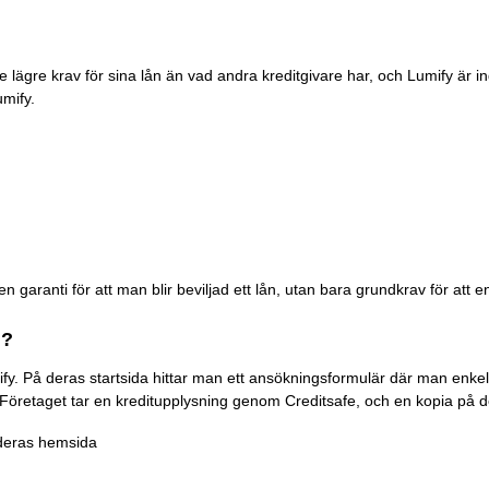
ite lägre krav för sina lån än vad andra kreditgivare har, och Lumify är
umify.
garanti för att man blir beviljad ett lån, utan bara grundkrav för att en
n?
ify. På deras startsida hittar man ett ansökningsformulär där man enk
r. Företaget tar en kreditupplysning genom Creditsafe, och en kopia på 
 deras hemsida