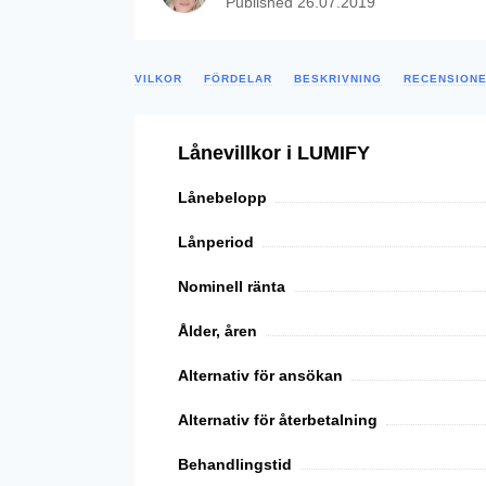
Published
26.07.2019
VILKOR
FÖRDELAR
BESKRIVNING
RECENSION
Lånevillkor i LUMIFY
Lånebelopp
Lånperiod
Nominell ränta
Ålder, åren
Alternativ för ansökan
Alternativ för återbetalning
Behandlingstid