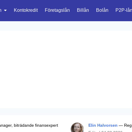
n
Kontokredit
Företagslån
Billån
Bolån
P2P-lå
ager, biträdande finansexpert
Elin Halvorsen
— Regio