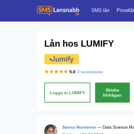
SMS lån
Privatlå
Lån hos
LUMIFY
5.0
3
recensioner
Skicka
Logga in LUMIFY
förfrågan
Sanna Nurminen
— Data Science Man