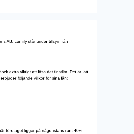
s AB. Lumify står under tillsyn från
extra viktigt att läsa det finstilta. Det är lätt
rbjuder följande villkor för sina lån:
 här företaget ligger på någonstans runt 40%.