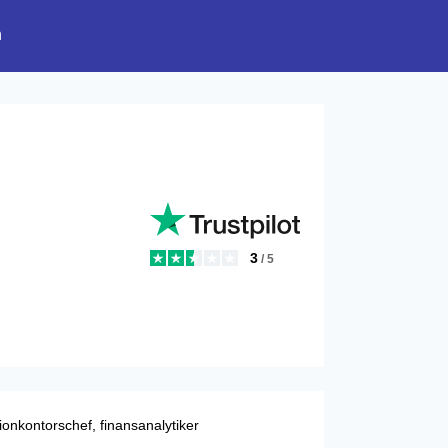
n
3
/ 5
nkontorschef, finansanalytiker