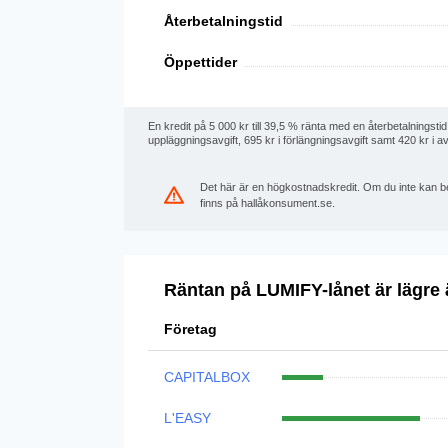
Återbetalningstid
Öppettider
En kredit på 5 000 kr till 39,5 % ränta med en återbetalningst
uppläggningsavgift, 695 kr i förlängningsavgift samt 420 kr i avi
Det här är en högkostnadskredit. Om du inte kan bet
finns på hallåkonsument.se.
Räntan på LUMIFY-lånet är lägre 
Företag
CAPITALBOX
L'EASY