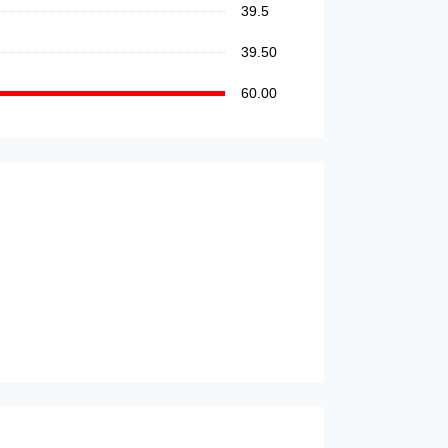
39.5
39.50
60.00