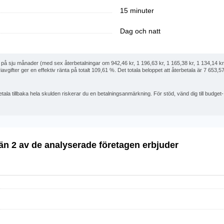
15 minuter
Dag och natt
id på sju månader (med sex återbetalningar om 942,46 kr, 1 196,63 kr, 1 165,38 kr, 1 134,14 kr
avgifter ger en effektiv ränta på totalt 109,61 %. Det totala beloppet att återbetala är 7 653,57
ala tillbaka hela skulden riskerar du en betalningsanmärkning. För stöd, vänd dig till budge
än 2 av de analyserade företagen erbjuder