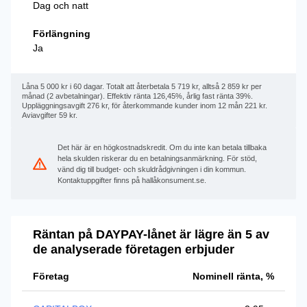
Dag och natt
Förlängning
Ja
Låna 5 000 kr i 60 dagar. Totalt att återbetala 5 719 kr, alltså 2 859 kr per
månad (2 avbetalningar). Effektiv ränta 126,45%, årlig fast ränta 39%.
Uppläggningsavgift 276 kr, för återkommande kunder inom 12 mån 221 kr.
Aviavgifter 59 kr.
Det här är en högkostnadskredit. Om du inte kan betala tillbaka
hela skulden riskerar du en betalningsanmärkning. För stöd,
vänd dig till budget- och skuldrådgivningen i din kommun.
Kontaktuppgifter finns på hallåkonsument.se.
Räntan på DAYPAY-lånet är lägre än 5 av
de analyserade företagen erbjuder
Företag
Nominell ränta, %