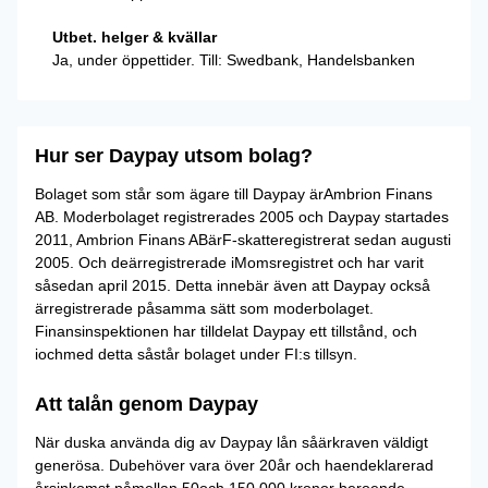
Utbet. helger & kvällar
Ja, under öppettider. Till: Swedbank, Handelsbanken
Hur ser Daypay utsom bolag?
Bolaget som står som ägare till Daypay ärAmbrion Finans
AB. Moderbolaget registrerades 2005 och Daypay startades
2011, Ambrion Finans ABärF-skatteregistrerat sedan augusti
2005. Och deärregistrerade iMomsregistret och har varit
såsedan april 2015. Detta innebär även att Daypay också
ärregistrerade påsamma sätt som moderbolaget.
Finansinspektionen har tilldelat Daypay ett tillstånd, och
iochmed detta såstår bolaget under FI:s tillsyn.
Att talån genom Daypay
När duska använda dig av Daypay lån såärkraven väldigt
generösa. Dubehöver vara över 20år och haendeklarerad
årsinkomst påmellan 50och 150.000 kronor beroende