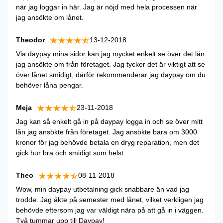
när jag loggar in här. Jag är nöjd med hela processen när
jag ansökte om lånet.
Theodor
13-12-2018
Via daypay mina sidor kan jag mycket enkelt se över det lån
jag ansökte om från företaget. Jag tycker det är viktigt att se
över lånet smidigt, därför rekommenderar jag daypay om du
behöver låna pengar.
Meja
23-11-2018
Jag kan så enkelt gå in på daypay logga in och se över mitt
lån jag ansökte från företaget. Jag ansökte bara om 3000
kronor för jag behövde betala en dryg reparation, men det
gick hur bra och smidigt som helst.
Theo
08-11-2018
Wow, min daypay utbetalning gick snabbare än vad jag
trodde. Jag åkte på semester med lånet, vilket verkligen jag
behövde eftersom jag var väldigt nära på att gå in i väggen.
Två tummar upp till Daypay!