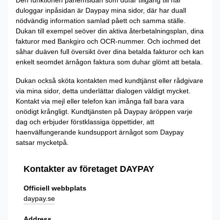
duloggar inpåsidan är Daypay mina sidor, där har duall
nödvändig information samlad påett och samma ställe.
Dukan till exempel seöver din aktiva återbetalningsplan, dina
fakturor med Bankgiro och OCR-nummer. Och iochmed det
såhar duäven full översikt över dina betalda fakturor och kan
enkelt seomdet ärnågon faktura som duhar glömt att betala.
Dukan också sköta kontakten med kundtjänst eller rådgivare
via mina sidor, detta underlättar dialogen väldigt mycket.
Kontakt via mejl eller telefon kan imånga fall bara vara
onödigt krångligt. Kundtjänsten på Daypay äröppen varje
dag och erbjuder förstklassiga öppettider, att
haenvälfungerande kundsupport ärnågot som Daypay
satsar mycketpå.
Kontakter av företaget DAYPAY
Officiell webbplats
daypay.se
Address