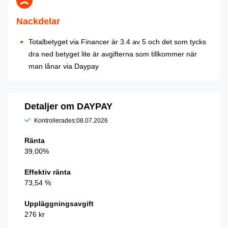
Nackdelar
Totalbetyget via Financer är 3.4 av 5 och det som tycks
dra ned betyget lite är avgifterna som tillkommer när
man lånar via Daypay
Detaljer om DAYPAY
Kontrollerades:
08.07.2026
Ränta
39,00%
Effektiv ränta
73,54 %
Uppläggningsavgift
276 kr