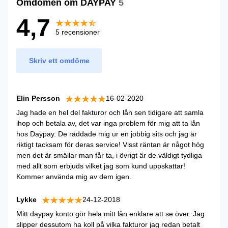
Omdömen om DAYPAY
5
4,7
5 recensioner
Skriv ett omdöme
Elin Persson
16-02-2020
Jag hade en hel del fakturor och lån sen tidigare att samla
ihop och betala av, det var inga problem för mig att ta lån
hos Daypay. De räddade mig ur en jobbig sits och jag är
riktigt tacksam för deras service! Visst räntan är något hög
men det är smällar man får ta, i övrigt är de väldigt tydliga
med allt som erbjuds vilket jag som kund uppskattar!
Kommer använda mig av dem igen.
Lykke
24-12-2018
Mitt daypay konto gör hela mitt lån enklare att se över. Jag
slipper dessutom ha koll på vilka fakturor jag redan betalt