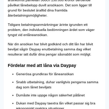
påvilket lånebelopp duvill ansökaom. Det som ligger till
grund för beslutet äralltid dina framtida
återbetalningsmöjligheter.
Tidigare betalningsanmärkningar ärinte igrunden ett
problem, den individuella bedömningen ärdet som väger
tyngst vid enlåneansökan.
När din ansökan har blivit godkänd och ditt lån har blivit
beviljat sågör Daypay enutbetalning samma dag vilket
resulterar iatt dufår dina pengar såsnabbt som möjligt.
Fördelar med att låna via Daypay
Generösa grundkrav för låneansökan
Snabb utbetalning, duhar vanligtvis pengarna samma
dag som lånet beviljats
Dumåste inte uppge någon säkerhet pålånet
Dukan med Daypay taextra lån vilket passar sig bra
iekonomiskt prekära situationer