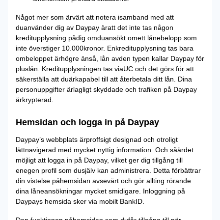
Något mer som ärvärt att notera isamband med att
duanvänder dig av Daypay äratt det inte tas någon
kreditupplysning pådig omduansökt omett lånebelopp som
inte överstiger 10.000kronor. Enkreditupplysning tas bara
ombeloppet ärhögre änså, lån avden typen kallar Daypay för
pluslån. Kreditupplysningen tas viaUC och det görs för att
säkerställa att duärkapabel till att återbetala ditt lån. Dina
personuppgifter ärlagligt skyddade och trafiken på Daypay
ärkrypterad.
Hemsidan och logga in på Daypay
Daypay’s webbplats ärproffsigt designad och otroligt
lättnavigerad med mycket nyttig information. Och såärdet
möjligt att logga in på Daypay, vilket ger dig tillgång till
enegen profil som dusjälv kan administrera. Detta förbättrar
din vistelse påhemsidan avsevärt och gör allting rörande
dina låneansökningar mycket smidigare. Inloggning på
Daypays hemsida sker via mobilt BankID.
Den funktionen påhemsidan som dufår tillgång till när