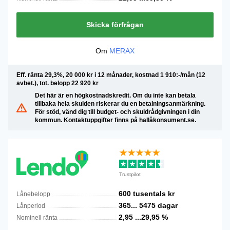
Skicka förfrågan
Om
MERAX
Eff. ränta 29,3%, 20 000 kr i 12 månader, kostnad 1 910:-/mån (12
avbet.), tot. belopp 22 920 kr
Det här är en högkostnadskredit. Om du inte kan betala
tillbaka hela skulden riskerar du en betalningsanmärkning.
För stöd, vänd dig till budget- och skuldrådgivningen i din
kommun. Kontaktuppgifter finns på hallåkonsument.se.
Trustpilot
600 tusentals
kr
Lånebelopp
365...
5475
dagar
Lånperiod
2,95 ...29,95
%
Nominell ränta