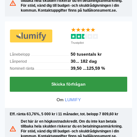
tillbaka hela skulden riskerar du en betalningsanmärkning.
För stöd, vänd dig till budget- och skuldrådgivningen i din
kommun. Kontaktuppgifter finns på hallåkonsument.se.
Trustpilot
50 tusentals
kr
Lånebelopp
30...
182
dag
Lånperiod
39,50 ...125,59
%
Nominell ränta
Skicka förfrågan
Om
LUMIFY
Eff. ränta 63,76%, 5 000 kr i 11 månader, tot. belopp 7 809,60 kr
Det här är en högkostnadskredit. Om du inte kan betala
tillbaka hela skulden riskerar du en betalningsanmärkning.
För stöd, vänd dig till budget- och skuldrådgivningen i din
kommun. Kontaktuppgifter finns på hallåkonsument.se.