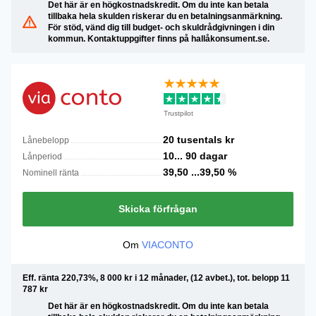
Det här är en högkostnadskredit. Om du inte kan betala
tillbaka hela skulden riskerar du en betalningsanmärkning.
För stöd, vänd dig till budget- och skuldrådgivningen i din
kommun. Kontaktuppgifter finns på hallåkonsument.se.
Trustpilot
20 tusentals
kr
Lånebelopp
10...
90
dagar
Lånperiod
39,50 ...39,50
%
Nominell ränta
Skicka förfrågan
Om
VIACONTO
Eff. ränta 220,73%, 8 000 kr i 12 månader, (12 avbet.), tot. belopp 11
787 kr
Det här är en högkostnadskredit. Om du inte kan betala