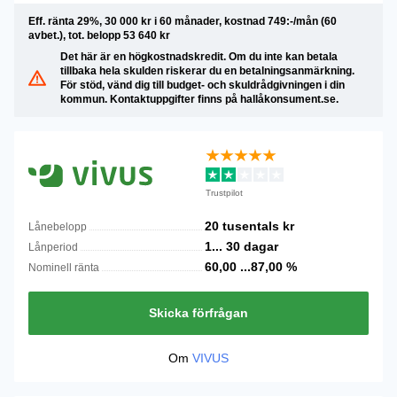
Eff. ränta 29%, 30 000 kr i 60 månader, kostnad 749:-/mån (60
avbet.), tot. belopp 53 640 kr
Det här är en högkostnadskredit. Om du inte kan betala
tillbaka hela skulden riskerar du en betalningsanmärkning.
För stöd, vänd dig till budget- och skuldrådgivningen i din
kommun. Kontaktuppgifter finns på hallåkonsument.se.
Trustpilot
20 tusentals
kr
Lånebelopp
1...
30
dagar
Lånperiod
60,00 ...87,00
%
Nominell ränta
Skicka förfrågan
Om
VIVUS