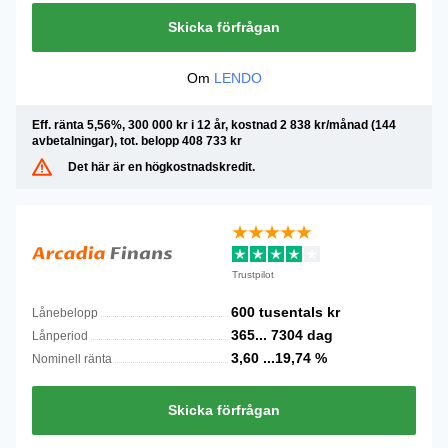
Skicka förfrågan
Om
LENDO
Eff. ränta 5,56%, 300 000 kr i 12 år, kostnad 2 838 kr/månad (144
avbetalningar), tot. belopp 408 733 kr
Det här är en högkostnadskredit.
Trustpilot
600 tusentals
kr
Lånebelopp
365...
7304
dag
Lånperiod
3,60 ...19,74
%
Nominell ränta
Skicka förfrågan