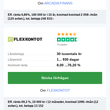
Om
ARCADIA FINANS
Eff. ränta 6,86%, 180 000 kr i 10 år, kostnad kostnad 2 058:-/mån
(120 avbet.), tot. belopp 246 915:-
Trustpilot
30 tusentals
kr
Lånebelopp
1...
930
dagar
Lånperiod
8,00 ...76,20
%
Nominell ränta
Skicka förfrågan
Om
FLEXKONTOT
Eff. ränta 69,3 %, 10 000 kr i 12 månader, kostnad 1096:-/mån (12
avbet.), tot. belopp 13 152