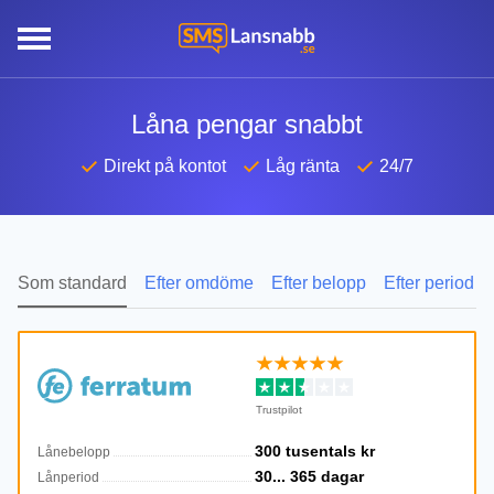
snabbt
Låna pengar snabbt
Direkt på kontot
Låg ränta
24/7
Som standard
Efter omdöme
Efter belopp
Efter period
Trustpilot
300 tusentals
kr
Lånebelopp
30...
365
dagar
Lånperiod