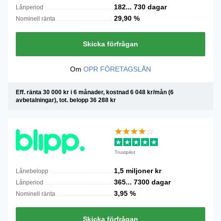
182...
730
dagar
Lånperiod
29,90
%
Nominell ränta
Skicka förfrågan
Om
OPR FÖRETAGSLÅN
Eff. ränta 30 000 kr i 6 månader, kostnad 6 048 kr/mån (6
avbetalningar), tot. belopp 36 288 kr
Trustpilot
1,5 miljoner
kr
Lånebelopp
365...
7300
dagar
Lånperiod
3,95
%
Nominell ränta
Skicka förfrågan