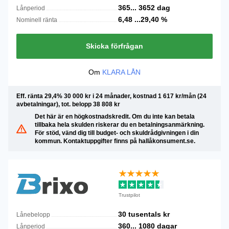
365...
3652
dag
Lånperiod
6,48 ...29,40
%
Nominell ränta
Skicka förfrågan
Om
KLARA LÅN
Eff. ränta 29,4% 30 000 kr i 24 månader, kostnad 1 617 kr/mån (24
avbetalningar), tot. belopp 38 808 kr
Det här är en högkostnadskredit. Om du inte kan betala
tillbaka hela skulden riskerar du en betalningsanmärkning.
För stöd, vänd dig till budget- och skuldrådgivningen i din
kommun. Kontaktuppgifter finns på hallåkonsument.se.
Trustpilot
30 tusentals
kr
Lånebelopp
360...
1080
dagar
Lånperiod