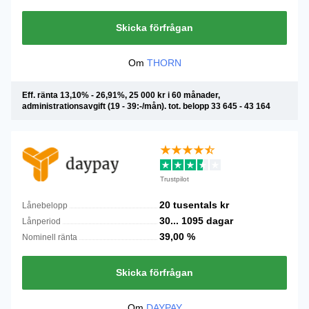
Skicka förfrågan
Om
THORN
Eff. ränta 13,10% - 26,91%, 25 000 kr i 60 månader,
administrationsavgift (19 - 39:-/mån). tot. belopp 33 645 - 43 164
Trustpilot
20 tusentals
kr
Lånebelopp
30...
1095
dagar
Lånperiod
39,00
%
Nominell ränta
Skicka förfrågan
Om
DAYPAY