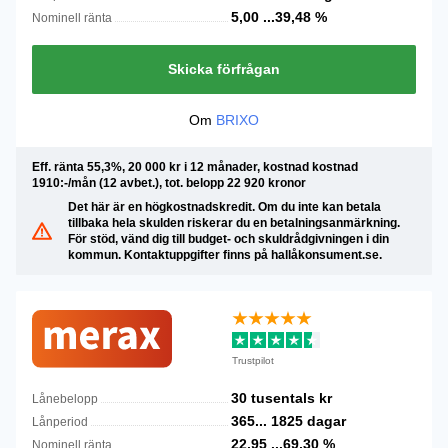
5,00 ...39,48
%
Nominell ränta
Skicka förfrågan
Om
BRIXO
Eff. ränta 55,3%, 20 000 kr i 12 månader, kostnad kostnad
1910:-/mån (12 avbet.), tot. belopp 22 920 kronor
Det här är en högkostnadskredit. Om du inte kan betala
tillbaka hela skulden riskerar du en betalningsanmärkning.
För stöd, vänd dig till budget- och skuldrådgivningen i din
kommun. Kontaktuppgifter finns på hallåkonsument.se.
Trustpilot
30 tusentals
kr
Lånebelopp
365...
1825
dagar
Lånperiod
22,95 ...69,30
%
Nominell ränta