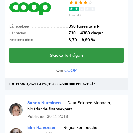
Trustpilot
350 tusentals
kr
Lånebelopp
730...
4380
dagar
Lånperiod
3,70 ...9,90
%
Nominell ränta
Skicka förfrågan
Om
COOP
Eff. ränta 3,76-13,43%, 15 000–500 000 kr i 2–15 år
Sanna Nurminen
— Data Science Manager,
biträdande finansexpert
Published
30.11.2018
Elin Halvorsen
— Regionkontorschef,