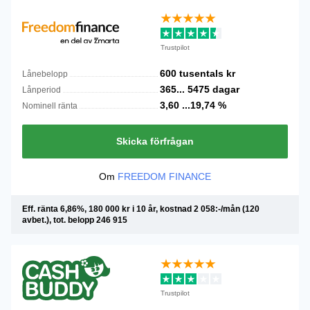
Trustpilot
600 tusentals
kr
Lånebelopp
365...
5475
dagar
Lånperiod
3,60 ...19,74
%
Nominell ränta
Skicka förfrågan
Om
FREEDOM FINANCE
Eff. ränta 6,86%, 180 000 kr i 10 år, kostnad 2 058:-/mån (120
avbet.), tot. belopp 246 915
Trustpilot