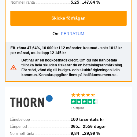
5,25 ...47,64
%
Nominell ränta
Skicka förfrågan
Om
FERRATUM
Eff. ränta 47,64%, 10 000 kr i 12 månader, kostnad - snitt 1012 kr
per månad, tot. belopp 12 145 kr
Det här är en högkostnadskredit. Om du inte kan betala
tillbaka hela skulden riskerar du en betalningsanmärkning.
För stöd, vänd dig till budget- och skuldrådgivningen i din
kommun. Kontaktuppgifter finns på hallåkonsument.se.
Trustpilot
100 tusentals
kr
Lånebelopp
365...
2556
dagar
Lånperiod
9,84 ...29,99
%
Nominell ränta