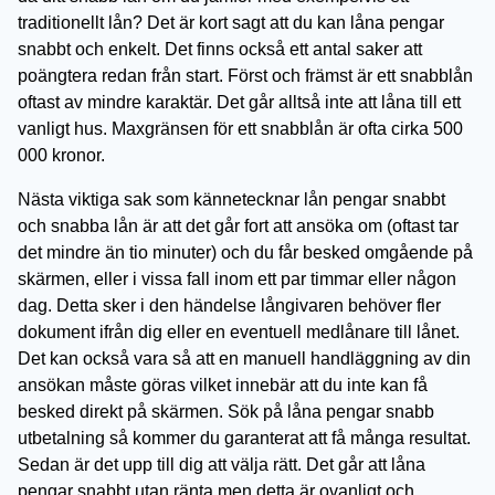
traditionellt lån? Det är kort sagt att du kan låna pengar
snabbt och enkelt. Det finns också ett antal saker att
poängtera redan från start. Först och främst är ett snabblån
oftast av mindre karaktär. Det går alltså inte att låna till ett
vanligt hus. Maxgränsen för ett snabblån är ofta cirka 500
000 kronor.
Nästa viktiga sak som kännetecknar lån pengar snabbt
och snabba lån är att det går fort att ansöka om (oftast tar
det mindre än tio minuter) och du får besked omgående på
skärmen, eller i vissa fall inom ett par timmar eller någon
dag. Detta sker i den händelse långivaren behöver fler
dokument ifrån dig eller en eventuell medlånare till lånet.
Det kan också vara så att en manuell handläggning av din
ansökan måste göras vilket innebär att du inte kan få
besked direkt på skärmen. Sök på låna pengar snabb
utbetalning så kommer du garanterat att få många resultat.
Sedan är det upp till dig att välja rätt. Det går att låna
pengar snabbt utan ränta men detta är ovanligt och