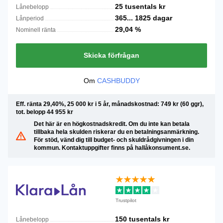
25 tusentals
kr
Lånebelopp
365...
1825
dagar
Lånperiod
29,04
%
Nominell ränta
Skicka förfrågan
Om
CASHBUDDY
Eff. ränta 29,40%, 25 000 kr i 5 år, månadskostnad: 749 kr (60 ggr),
tot. belopp 44 955 kr
Det här är en högkostnadskredit. Om du inte kan betala
tillbaka hela skulden riskerar du en betalningsanmärkning.
För stöd, vänd dig till budget- och skuldrådgivningen i din
kommun. Kontaktuppgifter finns på hallåkonsument.se.
Trustpilot
150 tusentals
kr
Lånebelopp