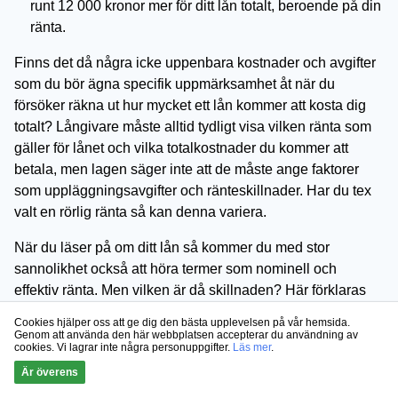
runt 12 000 kronor mer för ditt lån totalt, beroende på din
ränta.
Finns det då några icke uppenbara kostnader och avgifter
som du bör ägna specifik uppmärksamhet åt när du
försöker räkna ut hur mycket ett lån kommer att kosta dig
totalt? Långivare måste alltid tydligt visa vilken ränta som
gäller för lånet och vilka totalkostnader du kommer att
betala, men lagen säger inte att de måste ange faktorer
som uppläggningsavgifter och ränteskillnader. Har du tex
valt en rörlig ränta så kan denna variera.
När du läser på om ditt lån så kommer du med stor
sannolikhet också att höra termer som nominell och
effektiv ränta. Men vilken är då skillnaden? Här förklaras
begreppen på ett enkelt sätt för att du skall kunna bättre
Cookies hjälper oss att ge dig den bästa upplevelsen på vår hemsida.
förstå ditt lån och de kostnader som följer med lånet.
Genom att använda den här webbplatsen accepterar du användning av
cookies. Vi lagrar inte några personuppgifter.
Läs mer
.
Den nominella räntan är årsräntan för lånet, när man inte
Är överens
räknar med alla tillkommande avgifter samt kostnader för