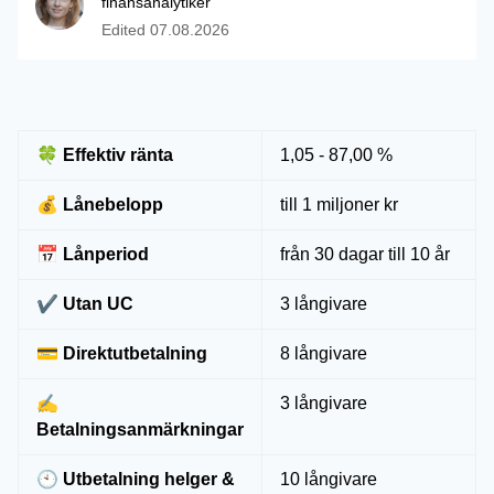
finansanalytiker
Edited
07.08.2026
🍀 Effektiv ränta
1,05 - 87,00 %
💰 Lånebelopp
till 1 miljoner kr
📅 Lånperiod
från 30 dagar till 10 år
✔ Utan UC
3 långivare
💳 Direktutbetalning
8 långivare
✍
3 långivare
Betalningsanmärkningar
🕙 Utbetalning helger &
10 långivare