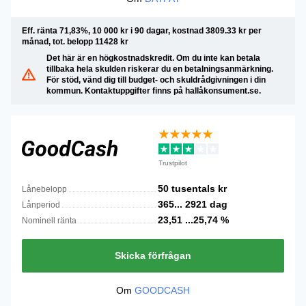
Eff. ränta 71,83%, 10 000 kr i 90 dagar, kostnad 3809.33 kr per
månad, tot. belopp 11428 kr
Det här är en högkostnadskredit. Om du inte kan betala
tillbaka hela skulden riskerar du en betalningsanmärkning.
För stöd, vänd dig till budget- och skuldrådgivningen i din
kommun. Kontaktuppgifter finns på hallåkonsument.se.
Trustpilot
50 tusentals
kr
Lånebelopp
365...
2921
dag
Lånperiod
23,51 ...25,74
%
Nominell ränta
Skicka förfrågan
Om
GOODCASH