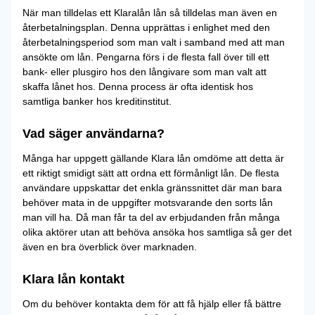
När man tilldelas ett Klaralån lån så tilldelas man även en
återbetalningsplan. Denna upprättas i enlighet med den
återbetalningsperiod som man valt i samband med att man
ansökte om lån. Pengarna förs i de flesta fall över till ett
bank- eller plusgiro hos den långivare som man valt att
skaffa lånet hos. Denna process är ofta identisk hos
samtliga banker hos kreditinstitut.
Vad säger användarna?
Många har uppgett gällande Klara lån omdöme att detta är
ett riktigt smidigt sätt att ordna ett förmånligt lån. De flesta
användare uppskattar det enkla gränssnittet där man bara
behöver mata in de uppgifter motsvarande den sorts lån
man vill ha. Då man får ta del av erbjudanden från många
olika aktörer utan att behöva ansöka hos samtliga så ger det
även en bra överblick över marknaden.
Klara lån kontakt
Om du behöver kontakta dem för att få hjälp eller få bättre