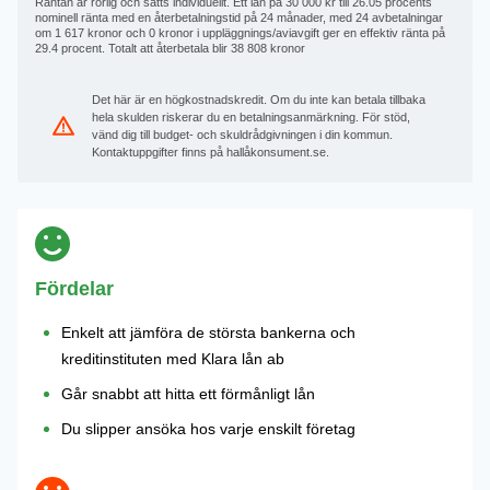
Räntan är rörlig och sätts individuellt. Ett lån på 30 000 kr till 26.05 procents
nominell ränta med en återbetalningstid på 24 månader, med 24 avbetalningar
om 1 617 kronor och 0 kronor i uppläggnings/aviavgift ger en effektiv ränta på
29.4 procent. Totalt att återbetala blir 38 808 kronor
Det här är en högkostnadskredit. Om du inte kan betala tillbaka
hela skulden riskerar du en betalningsanmärkning. För stöd,
vänd dig till budget- och skuldrådgivningen i din kommun.
Kontaktuppgifter finns på hallåkonsument.se.
Fördelar
Enkelt att jämföra de största bankerna och
kreditinstituten med Klara lån ab
Går snabbt att hitta ett förmånligt lån
Du slipper ansöka hos varje enskilt företag