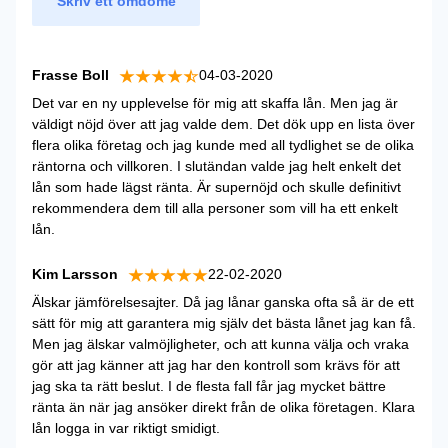
Skriv ett omdöme
Frasse Boll
04-03-2020
Det var en ny upplevelse för mig att skaffa lån. Men jag är
väldigt nöjd över att jag valde dem. Det dök upp en lista över
flera olika företag och jag kunde med all tydlighet se de olika
räntorna och villkoren. I slutändan valde jag helt enkelt det
lån som hade lägst ränta. Är supernöjd och skulle definitivt
rekommendera dem till alla personer som vill ha ett enkelt
lån.
Kim Larsson
22-02-2020
Älskar jämförelsesajter. Då jag lånar ganska ofta så är de ett
sätt för mig att garantera mig själv det bästa lånet jag kan få.
Men jag älskar valmöjligheter, och att kunna välja och vraka
gör att jag känner att jag har den kontroll som krävs för att
jag ska ta rätt beslut. I de flesta fall får jag mycket bättre
ränta än när jag ansöker direkt från de olika företagen. Klara
lån logga in var riktigt smidigt.