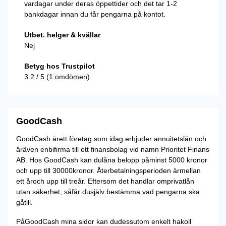
vardagar under deras öppettider och det tar 1-2
bankdagar innan du får pengarna på kontot.
Utbet. helger & kvällar
Nej
Betyg hos Trustpilot
3.2 / 5 (1 omdömen)
GoodCash
GoodCash ärett företag som idag erbjuder annuitetslån och
äräven enbifirma till ett finansbolag vid namn Prioritet Finans
AB. Hos GoodCash kan dulåna belopp påminst 5000 kronor
och upp till 30000kronor. Återbetalningsperioden ärmellan
ett åroch upp till treår. Eftersom det handlar omprivatlån
utan säkerhet, såfår dusjälv bestämma vad pengarna ska
gåtill.
PåGoodCash mina sidor kan dudessutom enkelt hakoll