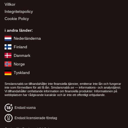
Villkor
Integritetspolicy
Cookie Policy
i andra länder:
Nederländerna
Finland
Danmark
Norge
Tyskland
Smslansnabb.se tillhandahåller inte finansiella tjänster, emitterar inte lån och fungerar
inte som förmedlare för att få lån. Smslansnabb.se — informations- och analystjänst.
Vi tillhandahåller omfattande information om finansiella produkter. Informationen på
webbplatsen har rådgivande karaktär och är inte ett offentligt erbjudande.
Endast vuxna
Endast licensierade företag