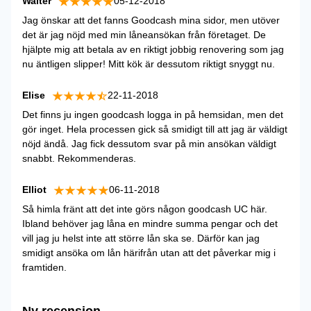
Walter
05-12-2018
Jag önskar att det fanns Goodcash mina sidor, men utöver
det är jag nöjd med min låneansökan från företaget. De
hjälpte mig att betala av en riktigt jobbig renovering som jag
nu äntligen slipper! Mitt kök är dessutom riktigt snyggt nu.
Elise
22-11-2018
Det finns ju ingen goodcash logga in på hemsidan, men det
gör inget. Hela processen gick så smidigt till att jag är väldigt
nöjd ändå. Jag fick dessutom svar på min ansökan väldigt
snabbt. Rekommenderas.
Elliot
06-11-2018
Så himla fränt att det inte görs någon goodcash UC här.
Ibland behöver jag låna en mindre summa pengar och det
vill jag ju helst inte att större lån ska se. Därför kan jag
smidigt ansöka om lån härifrån utan att det påverkar mig i
framtiden.
Ny recension