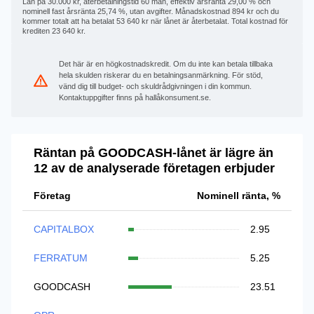
Lån på 30.000 kr, återbetalningstid 60 mån, effektiv årsränta 29,00 % och
nominell fast årsränta 25,74 %, utan avgifter. Månadskostnad 894 kr och du
kommer totalt att ha betalat 53 640 kr när lånet är återbetalat. Total kostnad för
krediten 23 640 kr.
Det här är en högkostnadskredit. Om du inte kan betala tillbaka
hela skulden riskerar du en betalningsanmärkning. För stöd,
vänd dig till budget- och skuldrådgivningen i din kommun.
Kontaktuppgifter finns på hallåkonsument.se.
Räntan på GOODCASH-lånet är lägre än
12 av de analyserade företagen erbjuder
Företag
Nominell ränta, %
CAPITALBOX
2.95
FERRATUM
5.25
GOODCASH
23.51