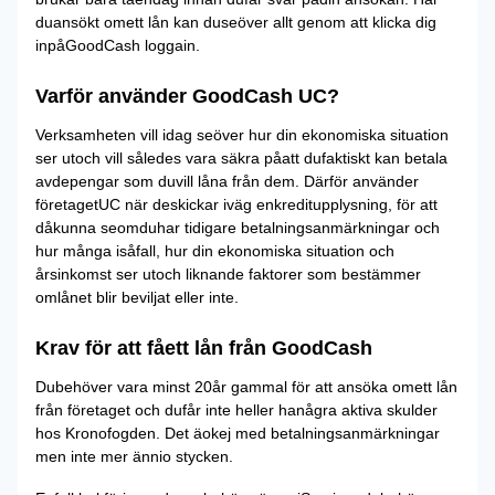
duansökt omett lån kan duseöver allt genom att klicka dig
inpåGoodCash loggain.
Varför använder GoodCash UC?
Verksamheten vill idag seöver hur din ekonomiska situation
ser utoch vill således vara säkra påatt dufaktiskt kan betala
avdepengar som duvill låna från dem. Därför använder
företagetUC när deskickar iväg enkreditupplysning, för att
dåkunna seomduhar tidigare betalningsanmärkningar och
hur många isåfall, hur din ekonomiska situation och
årsinkomst ser utoch liknande faktorer som bestämmer
omlånet blir beviljat eller inte.
Krav för att fåett lån från GoodCash
Dubehöver vara minst 20år gammal för att ansöka omett lån
från företaget och dufår inte heller hanågra aktiva skulder
hos Kronofogden. Det äokej med betalningsanmärkningar
men inte mer ännio stycken.