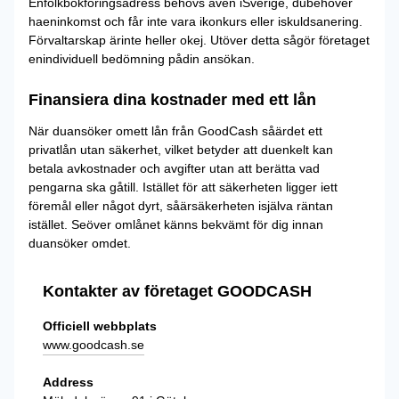
Enfolkbokföringsadress behövs även iSverige, dubehöver
haeninkomst och får inte vara ikonkurs eller iskuldsanering.
Förvaltarskap ärinte heller okej. Utöver detta sågör företaget
enindividuell bedömning pådin ansökan.
Finansiera dina kostnader med ett lån
När duansöker omett lån från GoodCash såärdet ett
privatlån utan säkerhet, vilket betyder att duenkelt kan
betala avkostnader och avgifter utan att berätta vad
pengarna ska gåtill. Istället för att säkerheten ligger iett
föremål eller något dyrt, såärsäkerheten isjälva räntan
istället. Seöver omlånet känns bekvämt för dig innan
duansöker omdet.
Kontakter av företaget GOODCASH
Officiell webbplats
www.goodcash.se
Address