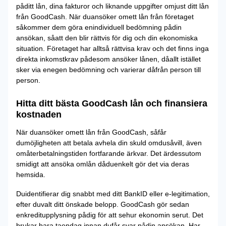
påditt lån, dina fakturor och liknande uppgifter omjust ditt lån
från GoodCash. När duansöker omett lån från företaget
såkommer dem göra enindividuell bedömning pådin
ansökan, såatt den blir rättvis för dig och din ekonomiska
situation. Företaget har alltså rättvisa krav och det finns inga
direkta inkomstkrav pådesom ansöker lånen, dåallt istället
sker via enegen bedömning och varierar dåfrån person till
person.
Hitta ditt bästa GoodCash lån och finansiera
kostnaden
När duansöker omett lån från GoodCash, såfår
dumöjligheten att betala avhela din skuld omdusåvill, även
omåterbetalningstiden fortfarande ärkvar. Det ärdessutom
smidigt att ansöka omlån dåduenkelt gör det via deras
hemsida.
Duidentifierar dig snabbt med ditt BankID eller e-legitimation,
efter duvalt ditt önskade belopp. GoodCash gör sedan
enkreditupplysning pådig för att sehur ekonomin serut. Det
brukar bara taendag innan dufår svar pådin ansökan. Har