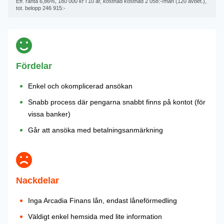
Eff. ränta 6,86%, 180 000 kr i 10 år, kostnad kostnad 2 058:-/mån (120 avbet.),
tot. belopp 246 915:-
Fördelar
Enkel och okomplicerad ansökan
Snabb process där pengarna snabbt finns på kontot (för
vissa banker)
Går att ansöka med betalningsanmärkning
Nackdelar
Inga Arcadia Finans lån, endast låneförmedling
Väldigt enkel hemsida med lite information