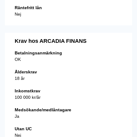
Räntefritt lån
Nej
Krav hos ARCADIA FINANS
Betalningsanmärkning
OK
Ålderskrav
18 år
Inkomstkrav
100 000 kr/år
Medsökande/medlåntagare
Ja
Utan UC
Nej