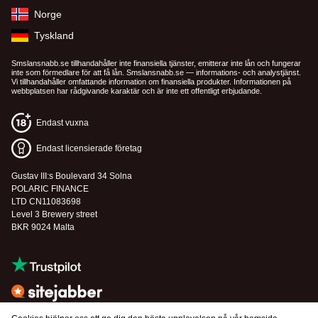
Norge
Tyskland
Smslansnabb.se tillhandahåller inte finansiella tjänster, emitterar inte lån och fungerar
inte som förmedlare för att få lån. Smslansnabb.se — informations- och analystjänst.
Vi tillhandahåller omfattande information om finansiella produkter. Informationen på
webbplatsen har rådgivande karaktär och är inte ett offentligt erbjudande.
Endast vuxna
Endast licensierade företag
Gustav III:s Boulevard 34 Solna
POLARIC FINANCE
LTD CN11083698
Level 3 Brewery street
BKR 9024 Malta