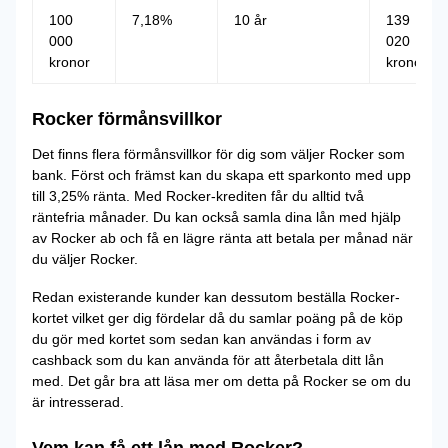
100
7,18%
10 år
139
000
020
kronor
kronor
Rocker förmånsvillkor
Det finns flera förmånsvillkor för dig som väljer Rocker som
bank. Först och främst kan du skapa ett sparkonto med upp
till 3,25% ränta. Med Rocker-krediten får du alltid två
räntefria månader. Du kan också samla dina lån med hjälp
av Rocker ab och få en lägre ränta att betala per månad när
du väljer Rocker.
Redan existerande kunder kan dessutom beställa Rocker-
kortet vilket ger dig fördelar då du samlar poäng på de köp
du gör med kortet som sedan kan användas i form av
cashback som du kan använda för att återbetala ditt lån
med. Det går bra att läsa mer om detta på Rocker se om du
är intresserad.
Vem kan få ett lån med Rocker?