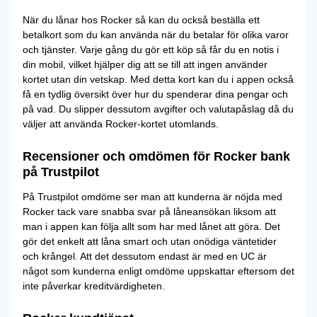
När du lånar hos Rocker så kan du också beställa ett
betalkort som du kan använda när du betalar för olika varor
och tjänster. Varje gång du gör ett köp så får du en notis i
din mobil, vilket hjälper dig att se till att ingen använder
kortet utan din vetskap. Med detta kort kan du i appen också
få en tydlig översikt över hur du spenderar dina pengar och
på vad. Du slipper dessutom avgifter och valutapåslag då du
väljer att använda Rocker-kortet utomlands.
Recensioner och omdömen för Rocker bank
på Trustpilot
På Trustpilot omdöme ser man att kunderna är nöjda med
Rocker tack vare snabba svar på låneansökan liksom att
man i appen kan följa allt som har med lånet att göra. Det
gör det enkelt att låna smart och utan onödiga väntetider
och krångel. Att det dessutom endast är med en UC är
något som kunderna enligt omdöme uppskattar eftersom det
inte påverkar kreditvärdigheten.