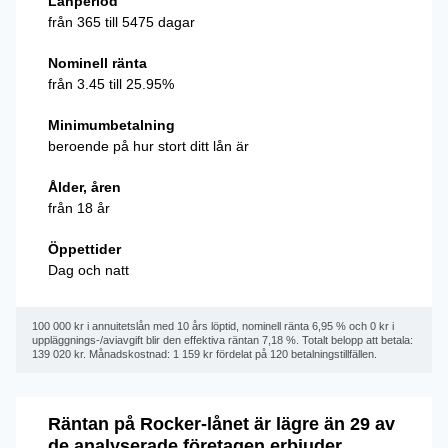
Lånperiod
från 365 till 5475 dagar
Nominell ränta
från 3.45 till 25.95%
Minimumbetalning
beroende på hur stort ditt lån är
Ålder, åren
från 18 år
Öppettider
Dag och natt
100 000 kr i annuitetslån med 10 års löptid, nominell ränta 6,95 % och 0 kr i
uppläggnings-/aviavgift blir den effektiva räntan 7,18 %. Totalt belopp att betala:
139 020 kr. Månadskostnad: 1 159 kr fördelat på 120 betalningstillfällen.
Räntan på Rocker-lånet är lägre än 29 av
de analyserade företagen erbjuder