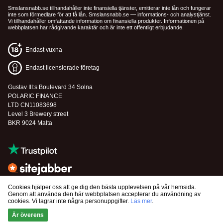
Smslansnabb.se tillhandahåller inte finansiella tjänster, emitterar inte lån och fungerar
inte som förmedlare för att få lån. Smslansnabb.se — informations- och analystjänst.
Vi tillhandahåller omfattande information om finansiella produkter. Informationen på
webbplatsen har rådgivande karaktär och är inte ett offentligt erbjudande.
Endast vuxna
Endast licensierade företag
Gustav III:s Boulevard 34 Solna
POLARIC FINANCE
LTD CN11083698
Level 3 Brewery street
BKR 9024 Malta
Cookies hjälper oss att ge dig den bästa upplevelsen på vår hemsida.
Genom att använda den här webbplatsen accepterar du användning av
cookies. Vi lagrar inte några personuppgifter.
Läs mer
.
© 2026 SMSlansnabb.se All Rights Reserved.
Är överens