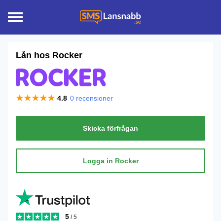
Lån hos
Rocker
4.8
0
recensioner
Skicka förfrågan
Logga in Rocker
5
/ 5