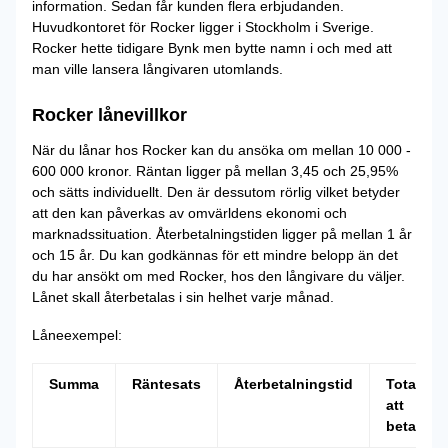
information. Sedan får kunden flera erbjudanden.
Huvudkontoret för Rocker ligger i Stockholm i Sverige.
Rocker hette tidigare Bynk men bytte namn i och med att
man ville lansera långivaren utomlands.
Rocker lånevillkor
När du lånar hos Rocker kan du ansöka om mellan 10 000 -
600 000 kronor. Räntan ligger på mellan 3,45 och 25,95%
och sätts individuellt. Den är dessutom rörlig vilket betyder
att den kan påverkas av omvärldens ekonomi och
marknadssituation. Återbetalningstiden ligger på mellan 1 år
och 15 år. Du kan godkännas för ett mindre belopp än det
du har ansökt om med Rocker, hos den långivare du väljer.
Lånet skall återbetalas i sin helhet varje månad.
Låneexempel:
Summa
Räntesats
Återbetalningstid
Totalt
att
betala