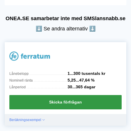
ONEA.SE samarbetar inte med SMSlansnabb.se
⬇︎ Se andra alternativ ⬇
1...300 tusentals
kr
Lånebelopp
5,25...47,64
%
Nominell ränta
30...365
dagar
Lånperiod
Skicka förfrågan
Beräkningsexempel