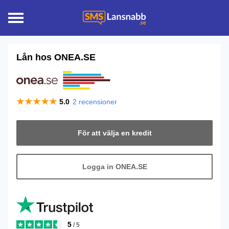
Lån hos
ONEA.SE
5.0
2
recensioner
För att välja en kredit
Logga in ONEA.SE
5
/ 5