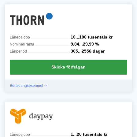
10...100 tusentals
kr
Lånebelopp
9,84...29,99
%
Nominell ränta
365...2556
dagar
Lånperiod
Skicka förfrågan
Beräkningsexempel
1...20 tusentals
kr
Lånebelopp