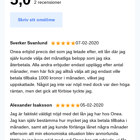
2 recensioner
Skriv ett omdöme
Sverker Svanlund
07-02-2020
Onea erbjöd precis det som jag letade efter, ett lån där jag
själv kunde välja det månatliga belopp som jag ska
återbetala. Alla andra erbjuder endast upplägg efter antal
månader, men här fick jag alltså välja att jag endast ville
betala tillbaka 1000 kronor i månaden, vilket jag
uppskattade. Något jag inte var nöjd med dock var den höga
räntan, men det gick att förbise tyckte jag.
Alexander Isaksson
05-02-2020
Jag är faktiskt väldigt nöjd med det lån jag har hos Onea.
Jag kan själv bestämma hur mycket jag ska betala tillbaka i
månaden, samt att jag kunde förlänga lånet några månader
eftersom att min ekonomiska situation blev annorlunda.
Hittils är jag bara nöjd med vad Onea har att erbjuda, vi får