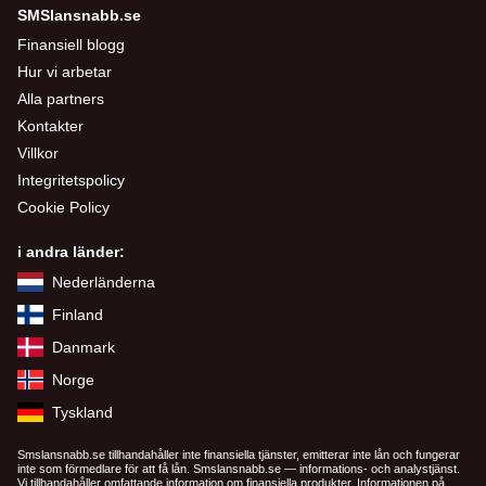
SMSlansnabb.se
Finansiell blogg
Hur vi arbetar
Alla partners
Kontakter
Villkor
Integritetspolicy
Cookie Policy
i andra länder:
Nederländerna
Finland
Danmark
Norge
Tyskland
Smslansnabb.se tillhandahåller inte finansiella tjänster, emitterar inte lån och fungerar
inte som förmedlare för att få lån. Smslansnabb.se — informations- och analystjänst.
Vi tillhandahåller omfattande information om finansiella produkter. Informationen på