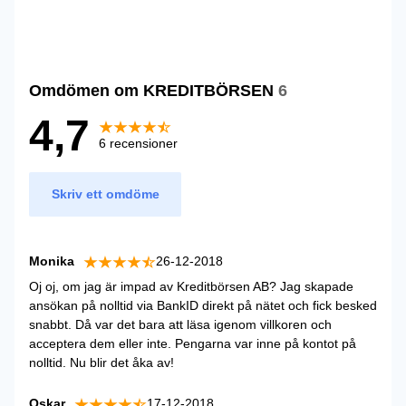
Omdömen om KREDITBÖRSEN
6
4,7
6 recensioner
Skriv ett omdöme
Monika
26-12-2018
Oj oj, om jag är impad av Kreditbörsen AB? Jag skapade
ansökan på nolltid via BankID direkt på nätet och fick besked
snabbt. Då var det bara att läsa igenom villkoren och
acceptera dem eller inte. Pengarna var inne på kontot på
nolltid. Nu blir det åka av!
Oskar
17-12-2018