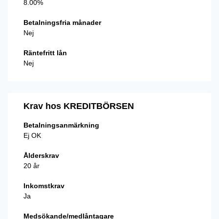
8.00%
Betalningsfria månader
Nej
Räntefritt lån
Nej
Krav hos KREDITBÖRSEN
Betalningsanmärkning
Ej OK
Ålderskrav
20 år
Inkomstkrav
Ja
Medsökande/medlåntagare