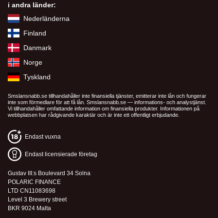
i andra länder:
Nederländerna
Finland
Danmark
Norge
Tyskland
Smslansnabb.se tillhandahåller inte finansiella tjänster, emitterar inte lån och fungerar
inte som förmedlare för att få lån. Smslansnabb.se — informations- och analystjänst.
Vi tillhandahåller omfattande information om finansiella produkter. Informationen på
webbplatsen har rådgivande karaktär och är inte ett offentligt erbjudande.
Endast vuxna
Endast licensierade företag
Gustav III:s Boulevard 34 Solna
POLARIC FINANCE
LTD CN11083698
Level 3 Brewery street
BKR 9024 Malta