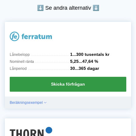
⬇︎ Se andra alternativ ⬇
1...300 tusentals
kr
Lånebelopp
5,25...47,64
%
Nominell ränta
30...365
dagar
Lånperiod
Skicka förfrågan
Beräkningsexempel