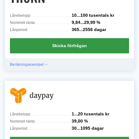
10...100 tusentals
kr
Lånebelopp
9,84...29,99
%
Nominell ränta
365...2556
dagar
Lånperiod
Skicka förfrågan
Beräkningsexempel
1...20 tusentals
kr
Lånebelopp
39,00
%
Nominell ränta
30...1095
dagar
Lånperiod