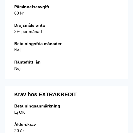
Påminnelseavgift
60 kr
Dröjsmålsränta
3% per månad
Betalningsfria månader
Nej
Räntefritt lån
Nej
Krav hos EXTRAKREDIT
Betalningsanmärkning
Ej OK
Ålderskrav
20 år