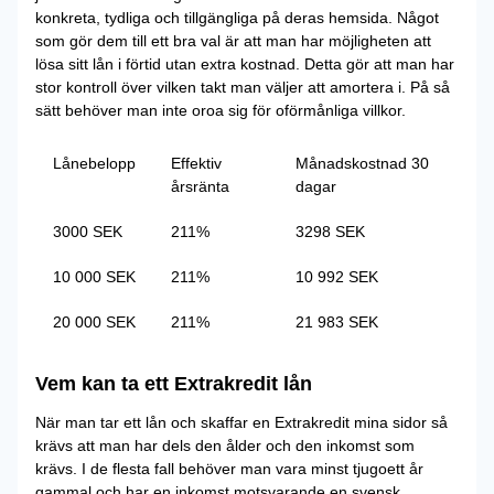
konkreta, tydliga och tillgängliga på deras hemsida. Något
som gör dem till ett bra val är att man har möjligheten att
lösa sitt lån i förtid utan extra kostnad. Detta gör att man har
stor kontroll över vilken takt man väljer att amortera i. På så
sätt behöver man inte oroa sig för oförmånliga villkor.
Lånebelopp
Effektiv
Månadskostnad 30
årsränta
dagar
3000 SEK
211%
3298 SEK
10 000 SEK
211%
10 992 SEK
20 000 SEK
211%
21 983 SEK
Vem kan ta ett Extrakredit lån
När man tar ett lån och skaffar en Extrakredit mina sidor så
krävs att man har dels den ålder och den inkomst som
krävs. I de flesta fall behöver man vara minst tjugoett år
gammal och har en inkomst motsvarande en svensk