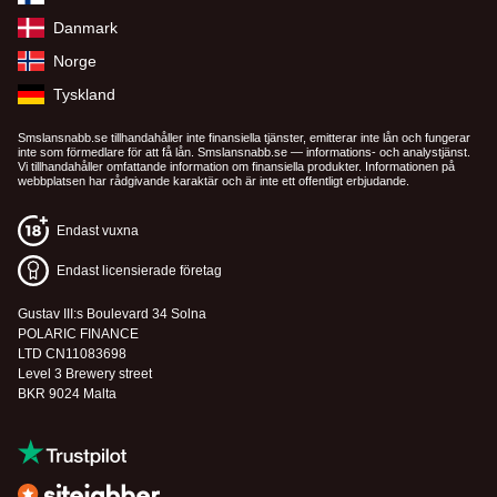
Danmark
Norge
Tyskland
Smslansnabb.se tillhandahåller inte finansiella tjänster, emitterar inte lån och fungerar
inte som förmedlare för att få lån. Smslansnabb.se — informations- och analystjänst.
Vi tillhandahåller omfattande information om finansiella produkter. Informationen på
webbplatsen har rådgivande karaktär och är inte ett offentligt erbjudande.
Endast vuxna
Endast licensierade företag
Gustav III:s Boulevard 34 Solna
POLARIC FINANCE
LTD CN11083698
Level 3 Brewery street
BKR 9024 Malta