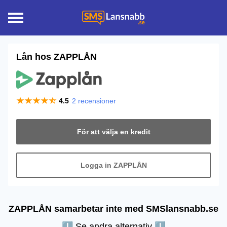
Lån hos
ZAPPLÅN
4.5
2
recensioner
För att välja en kredit
Logga in ZAPPLÅN
ZAPPLÅN samarbetar inte med SMSlansnabb.se
⬇︎ Se andra alternativ ⬇