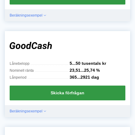
Beräkningsexempel
5...50 tusentals
kr
Lånebelopp
23,51...25,74
%
Nominell ränta
365...2921
dag
Lånperiod
Skicka förfrågan
Beräkningsexempel