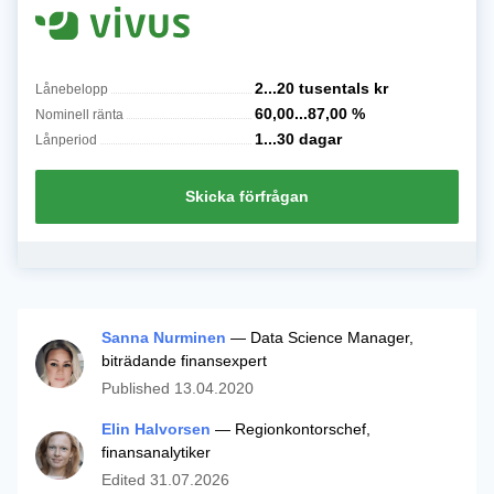
2...20 tusentals
kr
Lånebelopp
60,00...87,00
%
Nominell ränta
1...30
dagar
Lånperiod
Skicka förfrågan
Sanna Nurminen
— Data Science Manager,
biträdande finansexpert
Published
13.04.2020
Elin Halvorsen
— Regionkontorschef,
finansanalytiker
Edited
31.07.2026