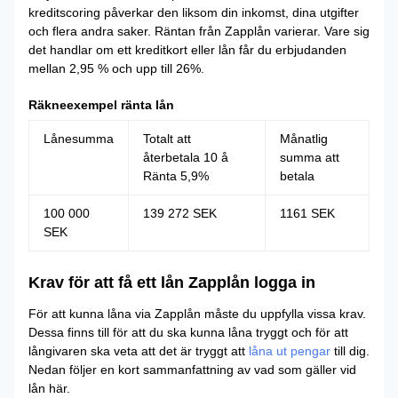
kreditscoring påverkar den liksom din inkomst, dina utgifter
och flera andra saker. Räntan från Zapplån varierar. Vare sig
det handlar om ett kreditkort eller lån får du erbjudanden
mellan 2,95 % och upp till 26%.
Räkneexempel ränta lån
Lånesumma
Totalt att
Månatlig
återbetala 10 å
summa att
Ränta 5,9%
betala
100 000
139 272 SEK
1161 SEK
SEK
Krav för att få ett lån Zapplån logga in
För att kunna låna via Zapplån måste du uppfylla vissa krav.
Dessa finns till för att du ska kunna låna tryggt och för att
långivaren ska veta att det är tryggt att
låna ut pengar
till dig.
Nedan följer en kort sammanfattning av vad som gäller vid
lån här.