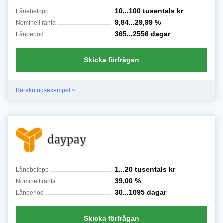
10...100 tusentals
kr
Lånebelopp
9,84...29,99
%
Nominell ränta
365...2556
dagar
Lånperiod
Skicka förfrågan
Beräkningsexempel
1...20 tusentals
kr
Lånebelopp
39,00
%
Nominell ränta
30...1095
dagar
Lånperiod
Skicka förfrågan