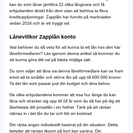
kan du som lånar jämföra 22 olika långivare och få
erbjudanden direkt från dem utan att behöva ta flera
kreditupplysningar. Zapplån har funnits på marknaden
sedan 2016 och är ett tryggt val.
Lånevillkor Zapplån konto
Vad behöver du då veta för att kunna ta ett lån hos den här
låneförmedlaren? Läs igenom denna artikel så kommer du
att kunna göra ditt val på bästa möjliga sätt.
Du som väljer att låna via denna låneförmedlare kan se fram
emot att ta smålån och större lån på upp till 600 000 kronor.
Ta det lån som passar just din budget och dina behov.
De olika erbjudandena kommer att visa hur länge du kan
låna och sträcker sig upp till 18 år som du då har på dig att
återbetala ditt privatlån i sin helhet. Tänk på att räntan
räknas in i det lån du tar och blir en kostnad.
Din ränta anges individuellt baserat på din situation. Detta
betyder att räntan liksom på kort kan variera. Din