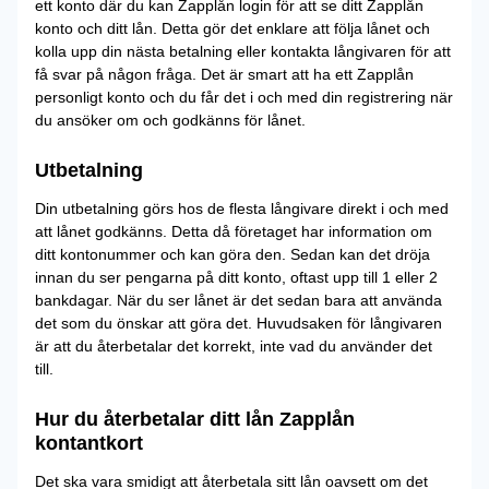
ett konto där du kan Zapplån login för att se ditt Zapplån
konto och ditt lån. Detta gör det enklare att följa lånet och
kolla upp din nästa betalning eller kontakta långivaren för att
få svar på någon fråga. Det är smart att ha ett Zapplån
personligt konto och du får det i och med din registrering när
du ansöker om och godkänns för lånet.
Utbetalning
Din utbetalning görs hos de flesta långivare direkt i och med
att lånet godkänns. Detta då företaget har information om
ditt kontonummer och kan göra den. Sedan kan det dröja
innan du ser pengarna på ditt konto, oftast upp till 1 eller 2
bankdagar. När du ser lånet är det sedan bara att använda
det som du önskar att göra det. Huvudsaken för långivaren
är att du återbetalar det korrekt, inte vad du använder det
till.
Hur du återbetalar ditt lån Zapplån
kontantkort
Det ska vara smidigt att återbetala sitt lån oavsett om det