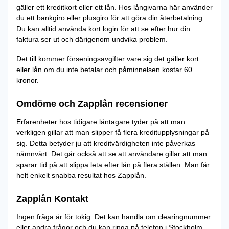
gäller ett kreditkort eller ett lån. Hos långivarna här använder
du ett bankgiro eller plusgiro för att göra din återbetalning.
Du kan alltid använda kort login för att se efter hur din
faktura ser ut och därigenom undvika problem.
Det till kommer förseningsavgifter vare sig det gäller kort
eller lån om du inte betalar och påminnelsen kostar 60
kronor.
Omdöme och Zapplån recensioner
Erfarenheter hos tidigare låntagare tyder på att man
verkligen gillar att man slipper få flera kreditupplysningar på
sig. Detta betyder ju att kreditvärdigheten inte påverkas
nämnvärt. Det går också att se att användare gillar att man
sparar tid på att slippa leta efter lån på flera ställen. Man får
helt enkelt snabba resultat hos Zapplån.
Zapplån Kontakt
Ingen fråga är för tokig. Det kan handla om clearingnummer
eller andra frågor och du kan ringa på telefon i Stockholm