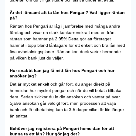
därefter om du vill gå vidare och skriva under ett avtal.
Är det lönsamt att ta lån hos Pengari? Vad ligger räntan
på?
Räntan hos Pengari är låg i jämförelse med många andra
företag och visar en stark konkurrenskraft med en från-
räntan som hamnar på 2,95% Detta gör att företaget
hamnat i topp bland låntagare för ett enkelt och bra lån med
fina avbetalningsplaner. Räntan kan dock varier beroende
på vilken bank just du väljer.
Hur snabbt kan jag få mitt lån hos Pengari och hur
ansöker jag?
Det är mycket enkelt och går fort, du anger direkt på
hemsidan hur mycket pengar och när du vill betala tillbaka
dem. Sedan skickar du in din ansökan och väntar på svar.
Själva ansökan går väldigt fort, men processen att välja
bank och få utbetalning kan ta 3-5 dagar vilket är lite längre
än snittet.
Behöver jag registrera på Pengari hemsidan för att
kunna ta ett lån? Hur gör jag det?