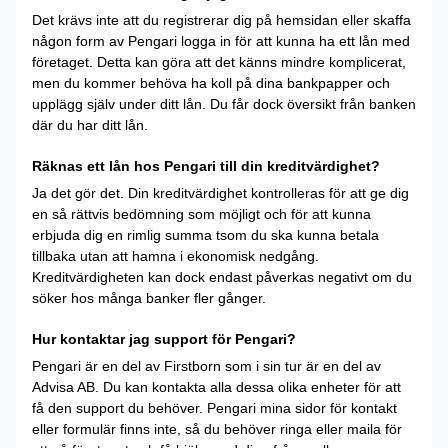
Det krävs inte att du registrerar dig på hemsidan eller skaffa
någon form av Pengari logga in för att kunna ha ett lån med
företaget. Detta kan göra att det känns mindre komplicerat,
men du kommer behöva ha koll på dina bankpapper och
upplägg själv under ditt lån. Du får dock översikt från banken
där du har ditt lån.
Räknas ett lån hos Pengari till din kreditvärdighet?
Ja det gör det. Din kreditvärdighet kontrolleras för att ge dig
en så rättvis bedömning som möjligt och för att kunna
erbjuda dig en rimlig summa tsom du ska kunna betala
tillbaka utan att hamna i ekonomisk nedgång.
Kreditvärdigheten kan dock endast påverkas negativt om du
söker hos många banker fler gånger.
Hur kontaktar jag support för Pengari?
Pengari är en del av Firstborn som i sin tur är en del av
Advisa AB. Du kan kontakta alla dessa olika enheter för att
få den support du behöver. Pengari mina sidor för kontakt
eller formulär finns inte, så du behöver ringa eller maila för