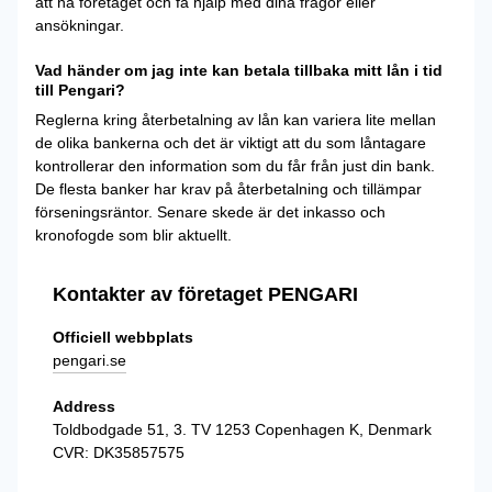
att nå företaget och få hjälp med dina frågor eller
ansökningar.
Vad händer om jag inte kan betala tillbaka mitt lån i tid
till Pengari?
Reglerna kring återbetalning av lån kan variera lite mellan
de olika bankerna och det är viktigt att du som låntagare
kontrollerar den information som du får från just din bank.
De flesta banker har krav på återbetalning och tillämpar
förseningsräntor. Senare skede är det inkasso och
kronofogde som blir aktuellt.
Kontakter av företaget PENGARI
Officiell webbplats
pengari.se
Address
Toldbodgade 51, 3. TV 1253 Copenhagen K, Denmark
CVR: DK35857575