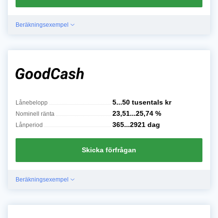
Beräkningsexempel
5...50 tusentals
kr
Lånebelopp
23,51...25,74
%
Nominell ränta
365...2921
dag
Lånperiod
Skicka förfrågan
Beräkningsexempel