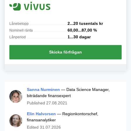
2...20 tusentals
kr
Lånebelopp
60,00...87,00
%
Nominell ränta
1...30
dagar
Lånperiod
Skicka förfrågan
Sanna Nurminen
— Data Science Manager,
biträdande finansexpert
Published
27.08.2021
Elin Halvorsen
— Regionkontorschef,
finansanalytiker
Edited
31.07.2026