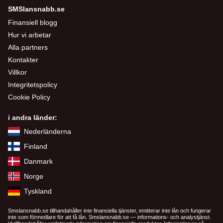
SMSlansnabb.se
Finansiell blogg
Hur vi arbetar
Alla partners
Kontakter
Villkor
Integritetspolicy
Cookie Policy
i andra länder:
Nederländerna
Finland
Danmark
Norge
Tyskland
Smslansnabb.se tillhandahåller inte finansiella tjänster, emitterar inte lån och fungerar
inte som förmedlare för att få lån. Smslansnabb.se — informations- och analystjänst.