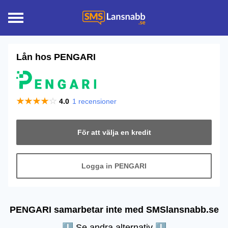
Lån hos
PENGARI
4.0
1
recensioner
För att välja en kredit
Logga in PENGARI
PENGARI samarbetar inte med SMSlansnabb.se
⬇︎ Se andra alternativ ⬇