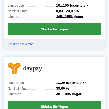
10...100 tusentals
kr
Lånebelopp
9,84...29,99
%
Nominell ränta
365...2556
dagar
Lånperiod
Skicka förfrågan
Beräkningsexempel
1...20 tusentals
kr
Lånebelopp
39,00
%
Nominell ränta
30...1095
dagar
Lånperiod
Skicka förfrågan