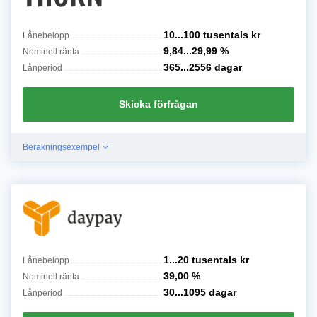
10...100 tusentals
kr
Lånebelopp
9,84...29,99
%
Nominell ränta
365...2556
dagar
Lånperiod
Skicka förfrågan
Beräkningsexempel
1...20 tusentals
kr
Lånebelopp
39,00
%
Nominell ränta
30...1095
dagar
Lånperiod