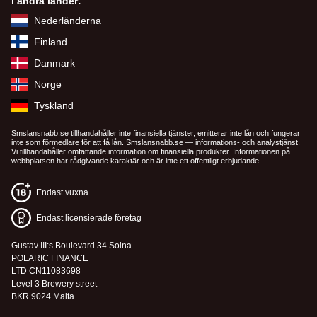
i andra länder:
Nederländerna
Finland
Danmark
Norge
Tyskland
Smslansnabb.se tillhandahåller inte finansiella tjänster, emitterar inte lån och fungerar
inte som förmedlare för att få lån. Smslansnabb.se — informations- och analystjänst.
Vi tillhandahåller omfattande information om finansiella produkter. Informationen på
webbplatsen har rådgivande karaktär och är inte ett offentligt erbjudande.
Endast vuxna
Endast licensierade företag
Gustav III:s Boulevard 34 Solna
POLARIC FINANCE
LTD CN11083698
Level 3 Brewery street
BKR 9024 Malta