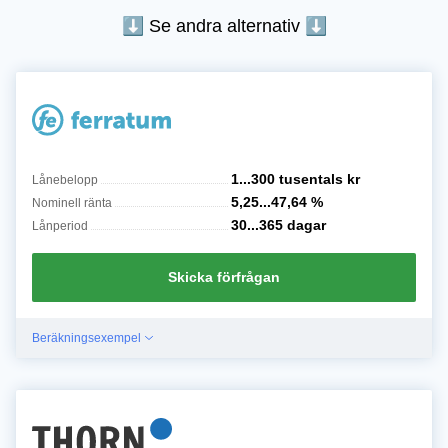
⬇︎ Se andra alternativ ⬇
1...300 tusentals
kr
Lånebelopp
5,25...47,64
%
Nominell ränta
30...365
dagar
Lånperiod
Skicka förfrågan
Beräkningsexempel