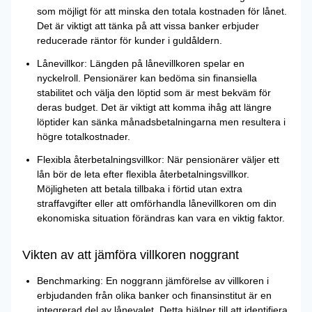
som möjligt för att minska den totala kostnaden för lånet.
Det är viktigt att tänka på att vissa banker erbjuder
reducerade räntor för kunder i guldåldern.
Lånevillkor: Längden på lånevillkoren spelar en
nyckelroll. Pensionärer kan bedöma sin finansiella
stabilitet och välja den löptid som är mest bekväm för
deras budget. Det är viktigt att komma ihåg att längre
löptider kan sänka månadsbetalningarna men resultera i
högre totalkostnader.
Flexibla återbetalningsvillkor: När pensionärer väljer ett
lån bör de leta efter flexibla återbetalningsvillkor.
Möjligheten att betala tillbaka i förtid utan extra
straffavgifter eller att omförhandla lånevillkoren om din
ekonomiska situation förändras kan vara en viktig faktor.
Vikten av att jämföra villkoren noggrant
Benchmarking: En noggrann jämförelse av villkoren i
erbjudanden från olika banker och finansinstitut är en
integrerad del av lånevalet. Detta hjälper till att identifiera