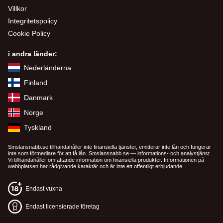
Villkor
Integritetspolicy
Cookie Policy
i andra länder:
Nederländerna
Finland
Danmark
Norge
Tyskland
Smslansnabb.se tillhandahåller inte finansiella tjänster, emitterar inte lån och fungerar
inte som förmedlare för att få lån. Smslansnabb.se — informations- och analystjänst.
Vi tillhandahåller omfattande information om finansiella produkter. Informationen på
webbplatsen har rådgivande karaktär och är inte ett offentligt erbjudande.
Endast vuxna
Endast licensierade företag