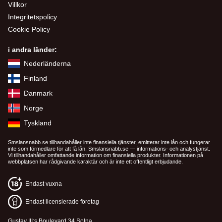
Villkor
Integritetspolicy
Cookie Policy
i andra länder:
Nederländerna
Finland
Danmark
Norge
Tyskland
Smslansnabb.se tillhandahåller inte finansiella tjänster, emitterar inte lån och fungerar
inte som förmedlare för att få lån. Smslansnabb.se — informations- och analystjänst.
Vi tillhandahåller omfattande information om finansiella produkter. Informationen på
webbplatsen har rådgivande karaktär och är inte ett offentligt erbjudande.
Endast vuxna
Endast licensierade företag
Gustav III:s Boulevard 34 Solna