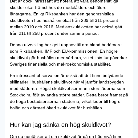
Det är dock intressant att notera att våra genomsnittliga
skulder ökar främst hos de medelålders och äldre
låntagarna. Enligt Riksbanken har den genomsnittliga
skuldkvoten hos hushållen ökat från 289 till 311 procent
mellan 2010 och 2016. Medianskuldkvoten har också gått
från 211 till 258 procent under samma period.
Denna utveckling har gett upphov till oro bland bedömare
som Riksbanken, IMF och EU-kommissionen. En högre
skuldkvot gör hushållen mer sårbara, vilket i sin tur påverkar
Sveriges finansiella och makroekonomiska stabilitet.
En intressant observation är också att det finns betydande
skillnader i hushållens skuldkvot när vi jämför landsbygden
med städerna. Högst skuldkvot ser man i storstäderna som
Stockholm, följt av andra större städer. Detta beror främst på
de höga bostadspriserna i städerna, vilket leder till högre
bolån och därmed ökad skuldkvot för hushållen.
Hur kan jag sänka en hög skuldkvot?
Om du upptäcker att din skuldkvot är på en hög nivå finns