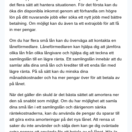
det flera sätt att hantera situationen. För det första kan du
öka din disponibla inkomst genom att förhandla om högre
lön på ditt nuvarande jobb eller söka ett nytt jobb med bättre
betalning. Om möjligt kan du även ta ett extrajobb för att få
in mer pengar.
Om du har flera små lån kan du överväga att kontakta en
låneförmedlare. Låneförmedlaren kan hjälpa dig att jämföra
olika lån från olika långivare och hjälpa dig att teckna ett
samlingslån till en lägre ränta. Ett samlingslån innebär att du
samlar alla dina små lån och krediter till ett enda lån med
lägre ränta. På så sätt kan du minska dina
månadskostnader och ha mer pengar över för att betala av
på lånet.
När det gäller din skuld är det bästa sättet att amortera ner
den så snabbt som möjligt. Om du har möjlighet att samla
dina små lån i ett samlingslån och därigenom sänka
räntekostnaderna, kan du använda de pengar du sparar till
att göra extra amorteringar på det nya lånet. Att rensa ut
saker du inte använder och sälja dem kan ge dig oväntade
extra pengar att använda för att betala av på lånet. Här är