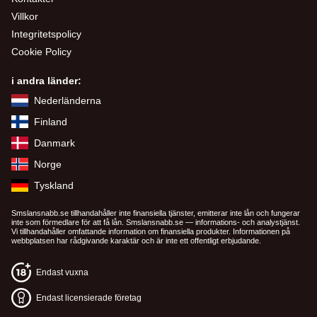
Villkor
Integritetspolicy
Cookie Policy
i andra länder:
Nederländerna
Finland
Danmark
Norge
Tyskland
Smslansnabb.se tillhandahåller inte finansiella tjänster, emitterar inte lån och fungerar
inte som förmedlare för att få lån. Smslansnabb.se — informations- och analystjänst.
Vi tillhandahåller omfattande information om finansiella produkter. Informationen på
webbplatsen har rådgivande karaktär och är inte ett offentligt erbjudande.
Endast vuxna
Endast licensierade företag