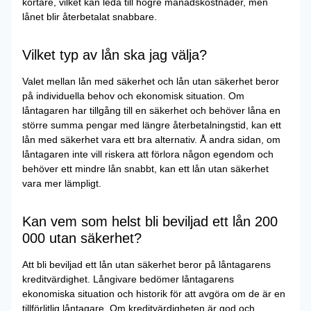
kortare, vilket kan leda till högre månadskostnader, men
lånet blir återbetalat snabbare.
Vilket typ av lån ska jag välja?
Valet mellan lån med säkerhet och lån utan säkerhet beror
på individuella behov och ekonomisk situation. Om
låntagaren har tillgång till en säkerhet och behöver låna en
större summa pengar med längre återbetalningstid, kan ett
lån med säkerhet vara ett bra alternativ. Å andra sidan, om
låntagaren inte vill riskera att förlora någon egendom och
behöver ett mindre lån snabbt, kan ett lån utan säkerhet
vara mer lämpligt.
Kan vem som helst bli beviljad ett lån 200
000 utan säkerhet?
Att bli beviljad ett lån utan säkerhet beror på låntagarens
kreditvärdighet. Långivare bedömer låntagarens
ekonomiska situation och historik för att avgöra om de är en
tillförlitlig låntagare. Om kreditvärdigheten är god och