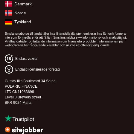
Danmark
Norge
Tyskland
Smslansnabb.se tillhandahåller inte finansiella tjänster, emitterar inte lån och fungerar
inte som förmedlare för att få lån. Smslansnabb.se — informations- och analystjänst.
Vi tillhandahåller omfattande information om finansiella produkter. Informationen på
webbplatsen har rådgivande karaktär och är inte ett offentligt erbjudande.
Endast vuxna
Endast licensierade företag
Gustav III:s Boulevard 34 Solna
POLARIC FINANCE
LTD CN11083698
Level 3 Brewery street
BKR 9024 Malta