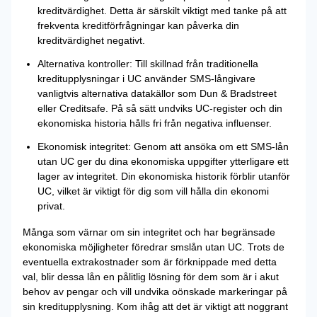
kreditvärdighet. Detta är särskilt viktigt med tanke på att
frekventa kreditförfrågningar kan påverka din
kreditvärdighet negativt.
Alternativa kontroller: Till skillnad från traditionella
kreditupplysningar i UC använder SMS-långivare
vanligtvis alternativa datakällor som Dun & Bradstreet
eller Creditsafe. På så sätt undviks UC-register och din
ekonomiska historia hålls fri från negativa influenser.
Ekonomisk integritet: Genom att ansöka om ett SMS-lån
utan UC ger du dina ekonomiska uppgifter ytterligare ett
lager av integritet. Din ekonomiska historik förblir utanför
UC, vilket är viktigt för dig som vill hålla din ekonomi
privat.
Många som värnar om sin integritet och har begränsade
ekonomiska möjligheter föredrar smslån utan UC. Trots de
eventuella extrakostnader som är förknippade med detta
val, blir dessa lån en pålitlig lösning för dem som är i akut
behov av pengar och vill undvika oönskade markeringar på
sin kreditupplysning. Kom ihåg att det är viktigt att noggrant