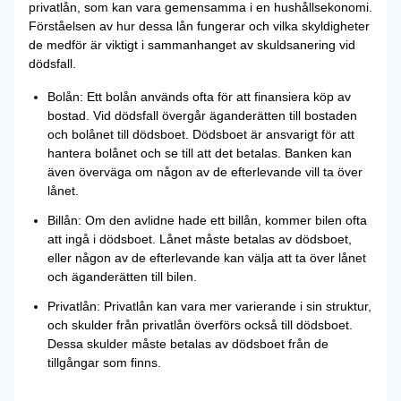
privatlån, som kan vara gemensamma i en hushållsekonomi.
Förståelsen av hur dessa lån fungerar och vilka skyldigheter
de medför är viktigt i sammanhanget av skuldsanering vid
dödsfall.
Bolån: Ett bolån används ofta för att finansiera köp av
bostad. Vid dödsfall övergår äganderätten till bostaden
och bolånet till dödsboet. Dödsboet är ansvarigt för att
hantera bolånet och se till att det betalas. Banken kan
även överväga om någon av de efterlevande vill ta över
lånet.
Billån: Om den avlidne hade ett billån, kommer bilen ofta
att ingå i dödsboet. Lånet måste betalas av dödsboet,
eller någon av de efterlevande kan välja att ta över lånet
och äganderätten till bilen.
Privatlån: Privatlån kan vara mer varierande i sin struktur,
och skulder från privatlån överförs också till dödsboet.
Dessa skulder måste betalas av dödsboet från de
tillgångar som finns.