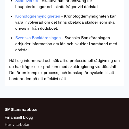
Skatteverket
- Skatteverket är ansvarig för
bouppteckningar och skattefrågor vid dödsfall.
Kronofogdemyndigheten
- Kronofogdemyndigheten kan
vara involverad om det finns obetalda skulder som ska
drivas in från dödsboet.
Svenska Bankföreningen
- Svenska Bankföreningen
erbjuder information om lån och skulder i samband med
dödsfall.
Håll dig informerad och sök alltid professionell rådgivning om
du har frågor eller problem med skuldreglering vid dödsfall.
Det är en komplex process, och kunskap är nyckeln till att
hantera den på ett effektivt sätt.
SMSlansnabb.se
Finansiell blogg
Hur vi arbetar