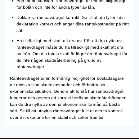
Äga ett bostadslån: Ränteavdraget är endast tillgängligt
för bolån och inte för andra typer av lån.
Deklarera ränteavdraget korrekt: Se till att du fyller i din
deklaration korrekt och anger dina räntekostnader på rätt
sätt.
Ha tillräckligt med skatt att dra av: För att dra nytta av
ränteavdraget måste du ha tillräckligt med skatt att dra
av från. Om din totala skatt är lägre än ränteavdraget får
du inte någon skatteåterbäring på grund av
ränteavdraget.
Ränteavdraget är en förmånlig möjlighet för bostadsägare
att minska sina skattekostnader och förbättra sin
ekonomiska situation. Genom att förstå hur ränteavdraget
fungerar och genom att korrekt beräkna skatteåterbäringen
kan du dra nytta av denna ekonomiska förmån på bästa
sätt. Se till att utnyttja ränteavdraget fullt ut och ta kontroll
över din ekonomi för en stabil och säker framtid.