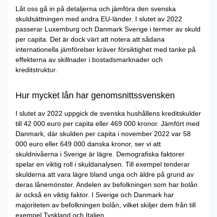
Låt oss gå in på detaljerna och jämföra den svenska
skuldsättningen med andra EU-länder. I slutet av 2022
passerar Luxemburg och Danmark Sverige i termer av skuld
per capita. Det är dock värt att notera att sådana
internationella jämförelser kräver försiktighet med tanke på
effekterna av skillnader i bostadsmarknader och
kreditstruktur.
Hur mycket lån har genomsnittssvensken
I slutet av 2022 uppgick de svenska hushållens kreditskulder
till 42 000 euro per capita eller 469 000 kronor. Jämfört med
Danmark, där skulden per capita i november 2022 var 58
000 euro eller 649 000 danska kronor, ser vi att
skuldnivåerna i Sverige är lägre. Demografiska faktorer
spelar en viktig roll i skuldanalysen. Till exempel tenderar
skulderna att vara lägre bland unga och äldre på grund av
deras lånemönster. Andelen av befolkningen som har bolån
är också en viktig faktor. I Sverige och Danmark har
majoriteten av befolkningen bolån, vilket skiljer dem från till
exempel Tyskland och Italien.