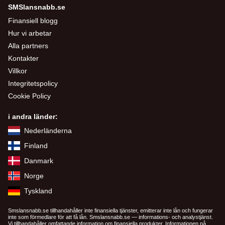
SMSlansnabb.se
Finansiell blogg
Hur vi arbetar
Alla partners
Kontakter
Villkor
Integritetspolicy
Cookie Policy
i andra länder:
Nederländerna
Finland
Danmark
Norge
Tyskland
Smslansnabb.se tillhandahåller inte finansiella tjänster, emitterar inte lån och fungerar
inte som förmedlare för att få lån. Smslansnabb.se — informations- och analystjänst.
Vi tillhandahåller omfattande information om finansiella produkter. Informationen på