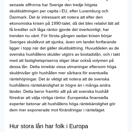
senaste siffrorna har Sverige den tredje högsta
skuldsättningen per capita i EU, efter Luxemburg och
Danmark. Det är intressant att notera att efter den
ekonomiska krisen på 1990-talet, då det blev relativt lätt att
få krediter och låga räntor gjorde det överkomligt, har
trenden nu vänt. För första gången sedan krisen börjar
Sveriges skuldkvot att sjunka, även om landet fortfarande
ligger i topp när det gäller skuldsättning. Huvuddelen av de
svenska hushållens skulder utgörs av bostadslån, och i takt
med att fastighetspriserna stiger ökar också volymen på
dessa lån. Detta innebär vissa utmaningar eftersom höga
skuldnivåer gör hushållen mer sårbara för eventuella
räntehöjningar. Det är viktigt att notera att de svenska
hushållens räntekänslighet är högre än i många andra
länder. Detta beror framför allt på att svenska hushåll
föredrar att välja rörliga räntor. Europeiska finansiella
experter betonar att hushållens höga räntekänslighet gör
dem mer exponerade mot förändringar i ränteläget.
Hur stora lån har folk i Europa