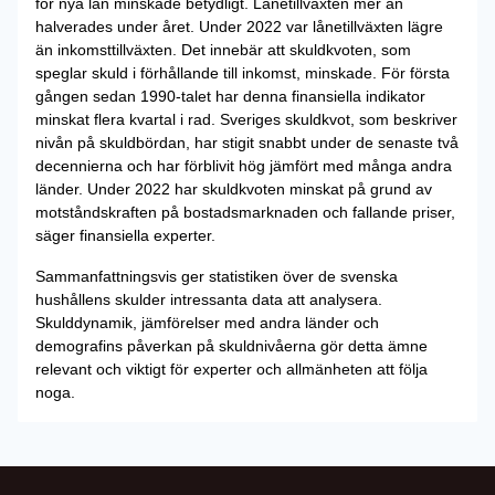
för nya lån minskade betydligt. Lånetillväxten mer än
halverades under året. Under 2022 var lånetillväxten lägre
än inkomsttillväxten. Det innebär att skuldkvoten, som
speglar skuld i förhållande till inkomst, minskade. För första
gången sedan 1990-talet har denna finansiella indikator
minskat flera kvartal i rad. Sveriges skuldkvot, som beskriver
nivån på skuldbördan, har stigit snabbt under de senaste två
decennierna och har förblivit hög jämfört med många andra
länder. Under 2022 har skuldkvoten minskat på grund av
motståndskraften på bostadsmarknaden och fallande priser,
säger finansiella experter.
Sammanfattningsvis ger statistiken över de svenska
hushållens skulder intressanta data att analysera.
Skulddynamik, jämförelser med andra länder och
demografins påverkan på skuldnivåerna gör detta ämne
relevant och viktigt för experter och allmänheten att följa
noga.