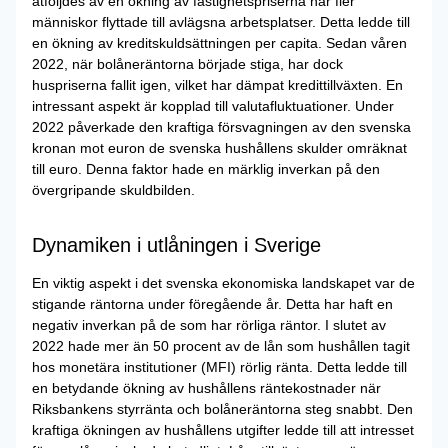
åtföljdes av en ökning av fastighetspriserna när fler
människor flyttade till avlägsna arbetsplatser. Detta ledde till
en ökning av kreditskuldsättningen per capita. Sedan våren
2022, när bolåneräntorna började stiga, har dock
huspriserna fallit igen, vilket har dämpat kredittillväxten. En
intressant aspekt är kopplad till valutafluktuationer. Under
2022 påverkade den kraftiga försvagningen av den svenska
kronan mot euron de svenska hushållens skulder omräknat
till euro. Denna faktor hade en märklig inverkan på den
övergripande skuldbilden.
Dynamiken i utlåningen i Sverige
En viktig aspekt i det svenska ekonomiska landskapet var de
stigande räntorna under föregående år. Detta har haft en
negativ inverkan på de som har rörliga räntor. I slutet av
2022 hade mer än 50 procent av de lån som hushållen tagit
hos monetära institutioner (MFI) rörlig ränta. Detta ledde till
en betydande ökning av hushållens räntekostnader när
Riksbankens styrränta och bolåneräntorna steg snabbt. Den
kraftiga ökningen av hushållens utgifter ledde till att intresset