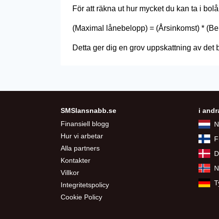
För att räkna ut hur mycket du kan ta i bol
(Maximal lånebelopp) = (Årsinkomst) * (B
Detta ger dig en grov uppskattning av det b
SMSlansnabb.se
i andr
Finansiell blogg
N
Hur vi arbetar
F
Alla partners
D
Kontakter
N
Villkor
T
Integritetspolicy
Cookie Policy