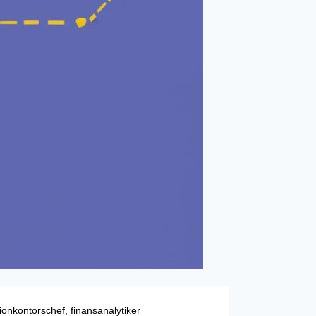
nkontorschef, finansanalytiker