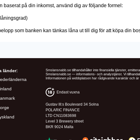
ån baserat på din inkomst, använd dig av följande formel:
elåningsgrad)
elopp som banken kan tänkas låna ut till dig för att köpa din bo
a länder:
Smslansnabb.se tillhandahåller inte finansiella tjänster, emittera
Smslansnabb.se — informations- och analystjänst. Vi tillhandah
Informationen på webbplatsen har rådgivande karaktär och är in
ederländerna
inland
Endast vuxna
anmark
Gustav III:s Boulevard 34 Solna
orge
POLARIC FINANCE
LTD CN11083698
yskland
Level 3 Brewery street
BKR 9024 Malta