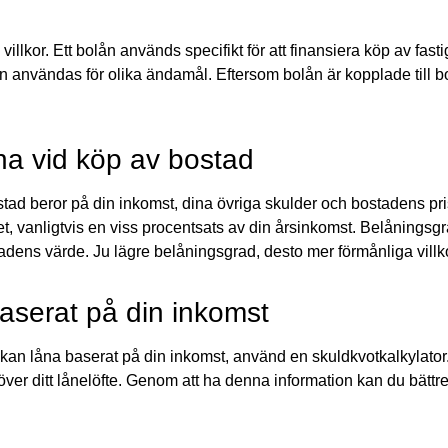
h villkor. Ett bolån används specifikt för att finansiera köp av fast
 användas för olika ändamål. Eftersom bolån är kopplade till bos
na vid köp av bostad
stad beror på din inkomst, dina övriga skulder och bostadens pr
et, vanligtvis en viss procentsats av din årsinkomst. Belåningsgra
dens värde. Ju lägre belåningsgrad, desto mer förmånliga villko
aserat på din inkomst
 kan låna baserat på din inkomst, använd en skuldkvotkalkylator.
t över ditt lånelöfte. Genom att ha denna information kan du bättr