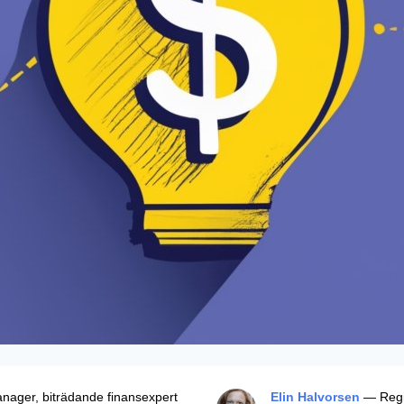
ager, biträdande finansexpert
Elin Halvorsen
— Regio