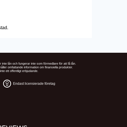
stad.
r inte lån och fungerar inte som förmedlare för att få lån.
åller omfattande information om finansiella produkter.
te ett offentligt erbjudande.
Endast licensierade företag