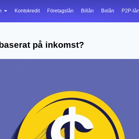
n
Kontokredit
Företagslån
Billån
Bolån
P2P-lå
 baserat på inkomst?