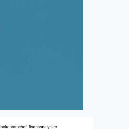
nkontorschef, finansanalytiker