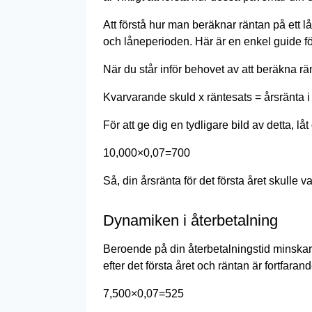
Att förstå hur man beräknar räntan på ett 
och låneperioden. Här är en enkel guide för 
När du står inför behovet av att beräkna rä
Kvarvarande skuld x räntesats = årsränta i 
För att ge dig en tydligare bild av detta, 
10,000×0,07=700
Så, din årsränta för det första året skulle v
Dynamiken i återbetalning
Beroende på din återbetalningstid minskar 
efter det första året och räntan är fortfaran
7,500×0,07=525