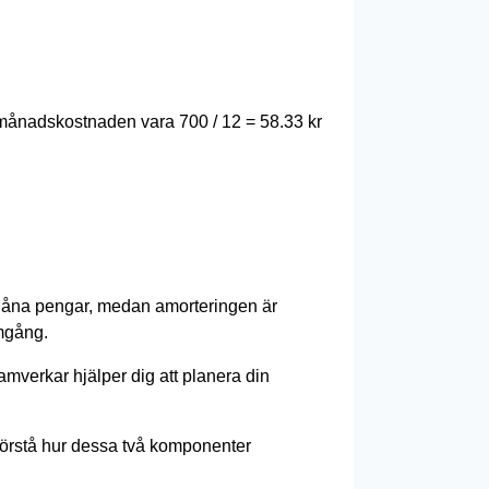
e månadskostnaden vara 700 / 12 = 58.33 kr
att låna pengar, medan amorteringen är
amgång.
amverkar hjälper dig att planera din
 förstå hur dessa två komponenter