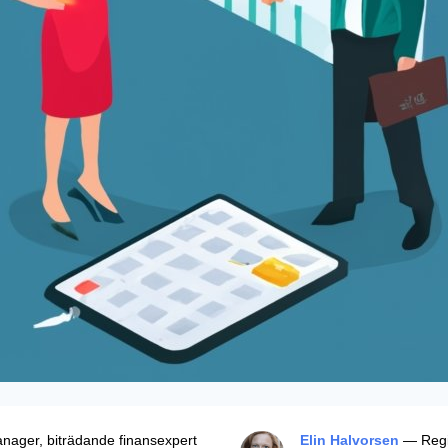
ager, biträdande finansexpert
Elin Halvorsen
— Regio