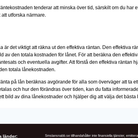
 räntekostnaden tenderar att minska över tid, särskilt om du har 
att utforska närmare.
 är det viktigt att räkna ut den effektiva räntan. Den effektiva rä
ild av den totala kostnaden för lånet. För att beräkna den effek
äntesats och eventuella avgifter. Att förstå den effektiva räntan 
den totala lånekostnaden.
ränta på lån beräknas avgörande för alla som överväger att ta e
talas och hur den förändras över tiden, kan du fatta informerade
tt bild av dina lånekostnader och hjälper dig att välja det bästa 
a länder:
Smslansnabb.se tillhandahåller inte finansiella tjänster, emittera