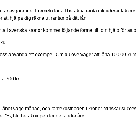
lån är avgörande. Formeln för att beräkna ränta inkluderar faktor
att hjälpa dig räkna ut räntan på ditt lån.
nta i svenska kronor kommer följande formel till din hjälp för at
kr.
låt oss använda ett exempel: Om du överväger att låna 10 000 kr 
ara 700 kr.
lånet varje månad, och räntekostnaden i kronor minskar success
de 7%, blir beräkningen för det andra året: