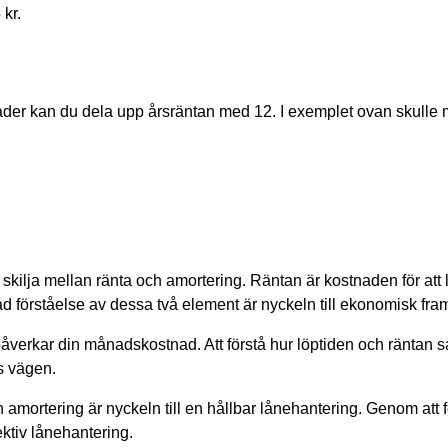
 kr.
tnader kan du dela upp årsräntan med 12. I exemplet ovan skull
 att skilja mellan ränta och amortering. Räntan är kostnaden för 
d förståelse av dessa två element är nyckeln till ekonomisk fr
åverkar din månadskostnad. Att förstå hur löptiden och räntan s
s vägen.
h amortering är nyckeln till en hållbar lånehantering. Genom att
ektiv lånehantering.