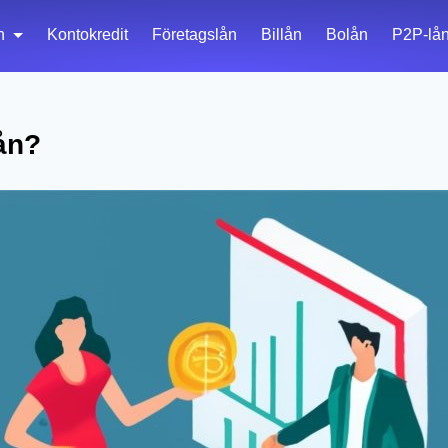
n
Kontokredit
Företagslån
Billån
Bolån
P2P-lå
ån?