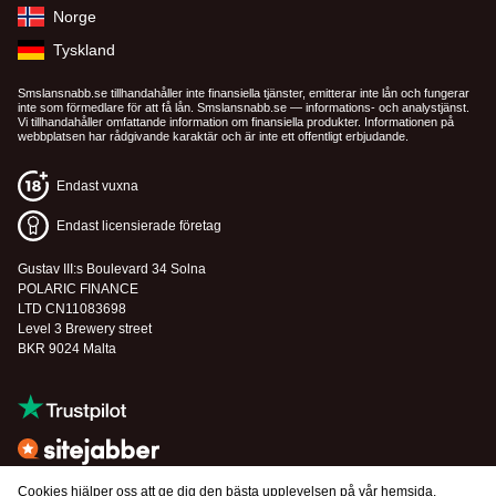
Norge
Tyskland
Smslansnabb.se tillhandahåller inte finansiella tjänster, emitterar inte lån och fungerar
inte som förmedlare för att få lån. Smslansnabb.se — informations- och analystjänst.
Vi tillhandahåller omfattande information om finansiella produkter. Informationen på
webbplatsen har rådgivande karaktär och är inte ett offentligt erbjudande.
Endast vuxna
Endast licensierade företag
Gustav III:s Boulevard 34 Solna
POLARIC FINANCE
LTD CN11083698
Level 3 Brewery street
BKR 9024 Malta
Cookies hjälper oss att ge dig den bästa upplevelsen på vår hemsida.