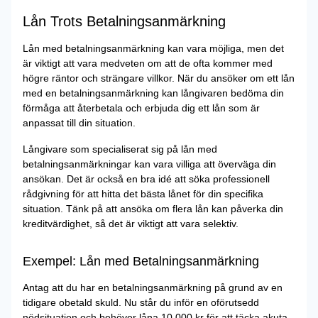
Lån Trots Betalningsanmärkning
Lån med betalningsanmärkning kan vara möjliga, men det
är viktigt att vara medveten om att de ofta kommer med
högre räntor och strängare villkor. När du ansöker om ett lån
med en betalningsanmärkning kan långivaren bedöma din
förmåga att återbetala och erbjuda dig ett lån som är
anpassat till din situation.
Långivare som specialiserat sig på lån med
betalningsanmärkningar kan vara villiga att överväga din
ansökan. Det är också en bra idé att söka professionell
rådgivning för att hitta det bästa lånet för din specifika
situation. Tänk på att ansöka om flera lån kan påverka din
kreditvärdighet, så det är viktigt att vara selektiv.
Exempel: Lån med Betalningsanmärkning
Antag att du har en betalningsanmärkning på grund av en
tidigare obetald skuld. Nu står du inför en oförutsedd
nödsituation och behöver låna 10 000 kr för att täcka akuta