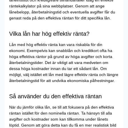
låneinstitut och kreditgivare tillhandahåller idag en effektiv
räntekalkylator på sina webbplatser. Genom att ange
lånebelopp, återbetalningstid och eventuella avgifter får du
genast reda på den effektiva räntan för ditt specifika lån.
Vilka lån har hög effektiv ränta?
Lån med hög effektiv ränta kan vara riskabla för din
ekonomi. Exempelvis kan snabblån och kreditkort ofta ha
höga effektiva räntor på grund av höga avgifter och korta
återbetalningstider. Det är viktigt att vara medveten om
dessa höga kostnader innan du tar ett sådant lån. Om
möjligt, välj istället ett lån med lägre effektiv ränta och längre
återbetalningstid för att undvika ekonomiska påfrestningar.
Så använder du den effektiva räntan
När du jämför olika lån, se till att fokusera på den effektiva
räntan istället för den nominella räntan. Ta hänsyn till alla
avgifter och kostnader som kan tillkomma under lånets
löptid. Genom att göra detta kan du få en mer realistisk bild